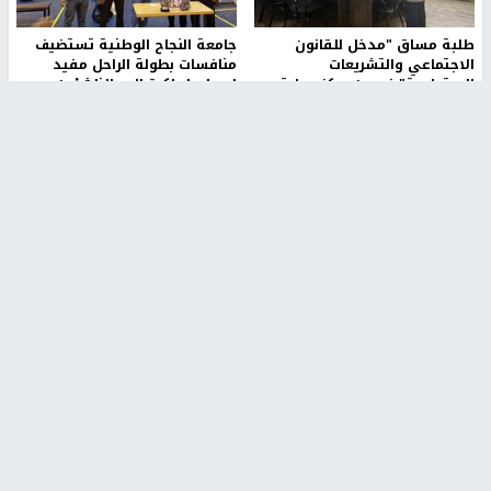
طلبة مساق "مدخل للقانون
جامعة النجاح الوطنية تستضيف
الاجتماعي والتشريعات
منافسات بطولة الراحل مفيد
الاجتماعية"يزورون مركز حماية
اسماعيل لكرة اليد للناشئين
الأسرة
منذ 48 دقيقة
منذ ثانية
بمشاركة 25 مدرباً.. جامعة النجاح
مركز إعلام النجاح يستضيف وفدًا
تطلق دورة إعداد مدربي كرة
أكاديميًا من جامعة لوليو
القدم المستوى (C)
للتكنولوجيا السويدية
منذ 51 دقيقة
منذ 9 دقيقة
تقارير
" قانون درومي".. بين حق الدفاع عن النفس وواقع
الفلسطينيين تحت الاحتلال
منذ 8 ثواني
تقارير