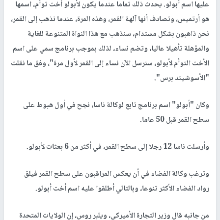
عليها اسم أبولو. يحدث ذلك تماما عندما يكون لأبولو أخت توأم، اسمها
هو أرتميس، وتصادف أنها آلهة القمر، وهذه المرة، عندما نذهب إلى القمر،
نحن ذاهبون بشكل مستدام، سنذهب مع هذا النواة المتنوعة للغاية
والمؤهلة تأهيلا عاليا، وتضم نساء، لذلك بموجب برنامج سمي على اسم
الأخت التوأم لأبولو، سنرسل الآن نساء إلى القمر لأول مرة"، وفق ما نقلت
"الأسوشيتد برس".
وكان "أبولو" اسم برنامج تابع لوكالة ناسا، نجح في أول هبوط على
سطح القمر قبل 50 عاما.
وأرسلت ناسا 12 رجلا إلى سطح القمر، في أكثر من 6 بعثات لأبولو.
وترغب وكالة الفضاء في أن يعكس المراقبون على سطح القمر فيلق
رواد الفضاء الأكثر تنوعا، وبالتالي أطلقوا عليه اسم أخت أبولو.
من جانبه قال وزير التجارة الأميركي، ويلبر روس، إن الولايات المتحدة