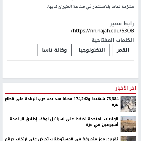
ملتزمة تماما بالاستثمار في صناعة الطيران لديها.
رابط قصير
https://nn.najah.edu/53OB/
الكلمات المفتاحية
القمر
التكنولوجيا
وكالة ناسا
اخر الأخبار
73,384 شهيدا و174,242 مصابا منذ بدء حرب الإبادة على قطاع
غزة
الولايات المتحدة تضغط على اسرائيل لوقف إطلاق نار لمدة
أسبوعين في غزة
تقرير: رموز متطرفة في المستوطنات تحرض على ارتكاب جرائم