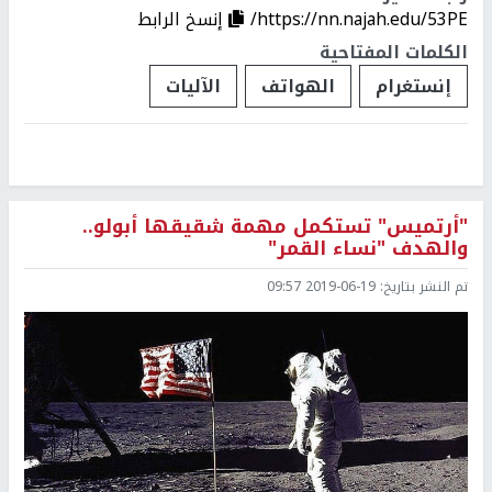
https://nn.najah.edu/53PE/
إنسخ الرابط
الكلمات المفتاحية
إنستغرام
الهواتف
الآليات
"أرتميس" تستكمل مهمة شقيقها أبولو..
والهدف "نساء القمر"
تم النشر بتاريخ:
2019-06-19 09:57