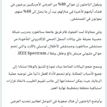
ويقول الباحثون إن حوالي 80% من المرضى الأمريكيين يرغبون في
قضاء أيامهم الأخيرة في منازلهم، بيد أن ما يصل إلى 60% منهم،
يموتون في المستشفى.
وفي محاولة لسد الفجوة، قام فريق جامعة ستانفورد بتدريب شبكة
عصبية عميقة على بيانات السجل الصحي الإلكتروني المأخوذة من
مستشفى ستانفورد ومستشفى الأطفال، لوسيلي باكارد، والتي تضم
حوالي مليوني مريض بالغ وطفل، وفقا لـ IEEE Spectrum.
وسمح حجم البيانات المتاحة ببناء نموذج للتنبؤ بالوفاة استنادا إلى
جميع الأسباب الممكنة. ولم تصمم الأداة للعمل ذاتيا على توجيه عملية
الرعاية، حيث يمكن استخدامها إلى جانب تقييم الطبيب، لاتخاذ قرارات
استباقية متعلقة بتخطيط نهاية العمر.
وأوضح الباحثون أن هناك صعوبة في التوصل لمعايير تحديد المرضى