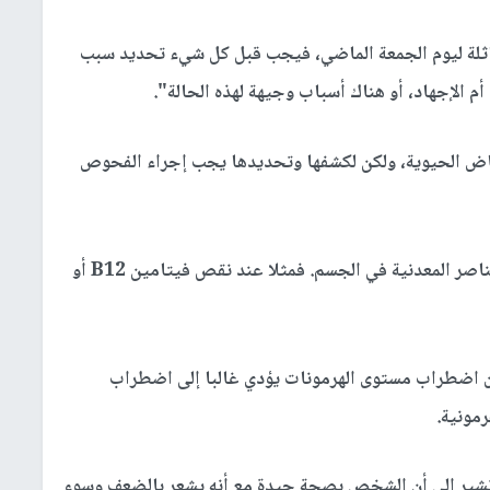
اثلة ليوم الجمعة الماضي، فيجب قبل كل شيء تحديد سبب
 الإجهاد، أو هناك أسباب وجيهة لهذه الحالة".
اض الحيوية، ولكن لكشفها وتحديدها يجب إجراء الفحوص
ووفقا لها، قد يكون السبب، نقص الفيتامينات أو العناصر المعدنية في الجسم. فمثلا عند نقص فيتامين B12 أو
لأن اضطراب مستوى الهرمونات يؤدي غالبا إلى اضطراب
رمونية.
 تشير إلى أن الشخص بصحة جيدة مع أنه يشعر بالضعف وسوء