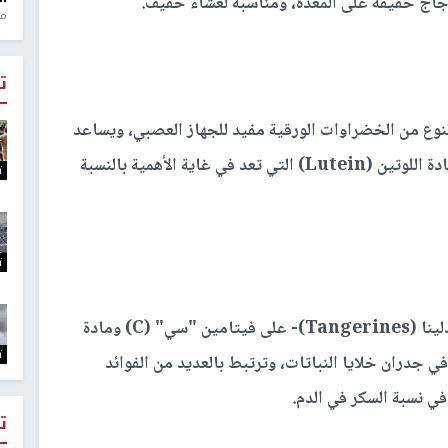
لدجاج خفيفة على المعدة، ومناسبة لعشاء خفيف.
منذ 1
ت
لنوع من الخضراوات الورقية مفيد للجهاز العصبي، ويساعد
على تقوية الذاكرة. والأهم من ذلك أنه يحتوي على مادة اللوتين (Lutein) التي تعد في غاية الأهمية بالنسبة
ت
ت
يحتوي اليوسفي -ويعرف أيضا باسم المندرين والمندلينا (Tangerines)- على فيتامين "سي" (C) ومادة
ت
الموجودة في جدران خلايا النباتات، وترتبط بالعديد من الفوائد
 نسبة السكر في الدم.
ت