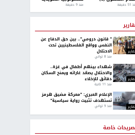
5 دقيقة
منذ 9 دقيقة
قارير
" قانون درومي".. بين حق الدفاع عن
النفس وواقع الفلسطينيين تحت
الاحتلال
قارير
منذ 8 ثواني
شهداء بينهم أطفال في غزة..
والاحتلال يصعّد غاراته ويمنح السكان
دقائق للإخلاء
قارير
منذ 11 ثانية
الإعلام العبري: "معركة مضيق هرمز
تستهدف تثبيت رواية سياسية"
منذ 9 ثواني
قارير
صريحات خاصة