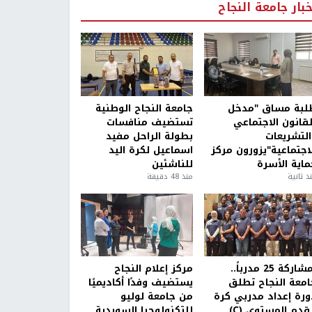
خبار جامعة النجاح
لبة مساق "مدخل
جامعة النجاح الوطنية
لقانون الاجتماعي
تستضيف منافسات
التشريعات
بطولة الراحل مفيد
لاجتماعية"يزورون مركز
اسماعيل لكرة اليد
ماية الأسرة
للناشئين
ذ ثانية
منذ 48 دقيقة
بمشاركة 25 مدرباً..
مركز إعلام النجاح
امعة النجاح تطلق
يستضيف وفدًا أكاديميًا
ورة إعداد مدربي كرة
من جامعة لوليو
قدم المستوى (C)
للتكنولوجيا السويدية