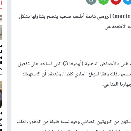
أ
قدم موقع "ماري كلار" (marieclaire) الروسي قائمة أطعمة صحية ينصح بتناولها بشكل
 الأطعمة هي :
ط
ل
و
ا
من الأطعمة التي تساعد على خسارة الوزن لأنه غني بالأحماض الدهنية (أوميغا 3) التي تساعد على تفعيل
ح
م، وذلك وفقا لموقع "ماري كلار". ويُعتقد أن الاستهلاك
من
ازنا المناعي.
ج
تكون من البروتين الصافي وفيه نسبة قليلة من الدهون، لذلك
د
ال