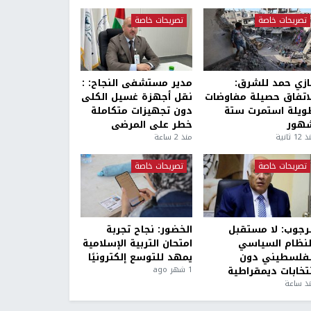
تصريحات خاصة
تصريحات خاصة
ازي حمد للشرق:
مدير مستشفى النجاح: :
لاتفاق حصيلة مفاوضات
نقل أجهزة غسيل الكلى
ويلة استمرت ستة
دون تجهيزات متكاملة
هور
خطر على المرضى
1 ثانية
منذ 2 ساعة
تصريحات خاصة
تصريحات خاصة
لرجوب: لا مستقبل
الخضور: نجاح تجربة
لنظام السياسي
امتحان التربية الإسلامية
لفلسطيني دون
يمهد للتوسع إلكترونيًا
نتخابات ديمقراطية
1 شهر ago
ذ ساعة