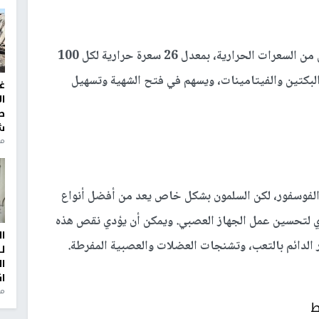
التوت البري (Cranberry) يحتوي على عدد قليل من السعرات الحرارية، بمعدل 26 سعرة حرارية لكل 100
البكتين والفيتامينات، ويسهم في فتح الشهية وتسهيل
غ
ا
ط
ش
منذ 2
والفوسفور، لكن السلمون بشكل خاص يعد من أفضل أنواع
ري لتحسين عمل الجهاز العصبي. ويمكن أن يؤدي نقص هذه
ا
الدائم بالتعب، وتشنجات العضلات والعصبية المفرطة.
ل
ا
ا
من
ط