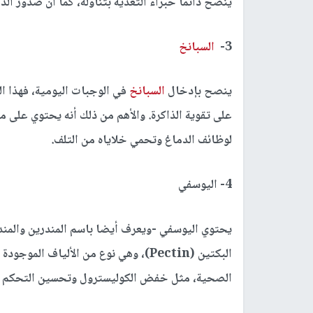
ينصح دائما خبراء التغذية بتناوله، كما أن صدور ا
3-
السبانخ
ينصح بإدخال
السبانخ
في الوجبات اليومية، فهذا ا
لوظائف الدماغ وتحمي خلاياه من التلف.
4- اليوسفي
البكتين (Pectin)، وهي نوع من الألياف 
الصحية، مثل خفض الكوليسترول وتحسين التحكم في