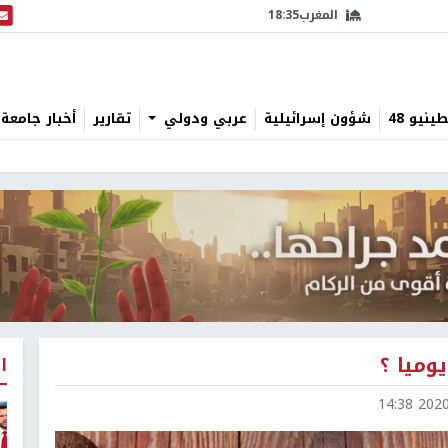
المغرب
18:35
البث
نيو 48
شؤون إسرائيلية
عربي ودولي
تقارير
أخبار جامعة 
وميا ؟
ا
2020-1