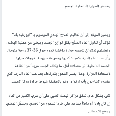
يخفض الحرارة الداخلية للجسم
ويشير الموقع إلى أنّ تعاليم العلاج الهندي الموسوم بـ "آيورفيديك"
تؤكد أن تناول الماء المثلّج يقلق توازن الجسد ويبطئ من عملية الهضم.
وتعليلهم لذلك أنّ للجسم حرارة داخلية تدور حول 36-37 درجة مئوية،
وأنّ عب الماء البارد بكميات كبيرة وبسرعة سيهبط بدرجات حرارة
الجسم الداخلية إلى معدلات أقل، ما يكلف الجسد مزيداً من الطاقة
لاستعادة الحرارة، وهذا يفسر الشعور بالارتخاء بعد عب الماء البارد، الذي
يفسره الشاربون بأنّه ارتواء، وهو بالحقيقة هبوط حرارة مركز الجسد.
لكن، بشكل عام، تتفق مراكز البحث الطبي على أن شرب الكثير من الماء
إن كان باردا أو دافئاً يساعد على طرد السموم من الجسم، ويسهّل الهضم،
ويمنع الإمساك.