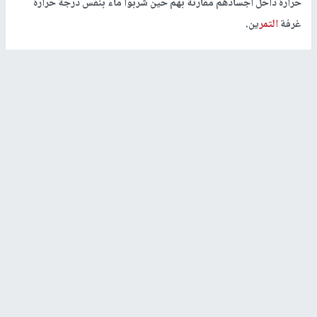
حرارة داخل أجسادهم مقارنة بهم حين شربوا ماء بنفس درجة حرارة
غرفة
التمر
ين.
مخاطر محتملة لشرب الماء البارد
تحذر بعض الأبحاث الأشخاص الذين يعانون من مشكلات في المريء
وفي الحنجرة من تناول الماء البارد، ولاسيما المصابين منهم بمرض"
آخالاسيا" وهو مرض يؤدي بالمصاب إلى صعوبة بلع الطعام والسوائل.
وقد أثبتت الدراسات أن المصابين بهذا المرض قد يتعرضون لمضاعفات
صحية في حال عبهم الماء البارد في الصيف خاصة، ولكنّ الذين عانوا من
تلك الأعراض، ما برحوا أن شفوا حال تناولهم ماء ساخنا، وعاد بإمكانهم
البلع بسهولة.