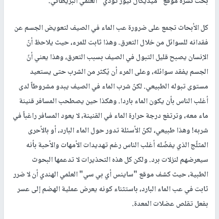
بحث نشره موقع "ميديكال نيوز تودي" العلمي البريطاني.
كل الأبحاث تجمع على ضرورة عب الماء في الصيف لتعويض الجسم عن
فقدانه للسوائل من خلال التعرق. وهذا ثابت للمرء، حيث يلاحظ أنّ
الإنسان يصبح قليل التبول في الصيف بسبب التعرق، وهذا يعني أنّ
الجسم يفقد سوائله، وعلى المرء أن يُكثر من الشرب حتى يستعيد
مستوى تبوله الطبيعي. لكنّ شرب الماء في الصيف يبدو مشروطاً لدى
أغلب الناس بأن يكون الماء باردا. وهكذا حين يصطحب المسافر قنينة
ماء معه، وترتفع درجة حرارة الماء في القنينة، لا يعود المسافر راغباً في
شربه! وهذا طبيعي، لكنّ الأسئلة تدور حول الماء البارد، أو بالأحرى
المثلّج الذي يفضّله أغلب الناس رغم تهديدات الأمهات والأحبة بأنه
سيعرضهم لنزلات برد. ولكن كل هذه التحذيرات لا تدعمها البحوث
الطبية، حيث كشف موقع "ساينس أي بي سي" العلمي الهندي أن لا ضرر
ثابت في عب الماء البارد، باستثناء كونه يعرض عملية الهضم إلى عسر
بفعل تقلص عضلات المعدة.