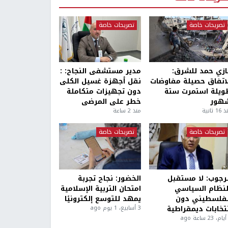
تصريحات خاصة
تصريحات خاصة
ازي حمد للشرق:
مدير مستشفى النجاح: :
لاتفاق حصيلة مفاوضات
نقل أجهزة غسيل الكلى
ويلة استمرت ستة
دون تجهيزات متكاملة
هور
خطر على المرضى
1 ثانية
منذ 2 ساعة
تصريحات خاصة
تصريحات خاصة
لرجوب: لا مستقبل
الخضور: نجاح تجربة
لنظام السياسي
امتحان التربية الإسلامية
لفلسطيني دون
يمهد للتوسع إلكترونيًا
نتخابات ديمقراطية
3 أسابيع، 1 يوم ago