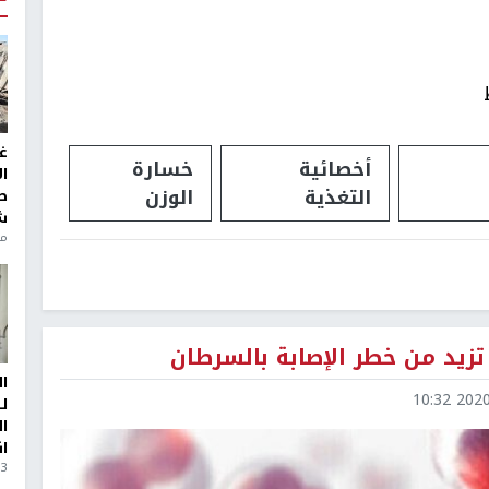
غ
أخصائية
خسارة
ا
التغذية
الوزن
ط
ش
منذ 6
تزيد من خطر الإصابة بالسرطان
ا
2020-1
ل
ا
ا
3 أيام، 23 ساعة ago