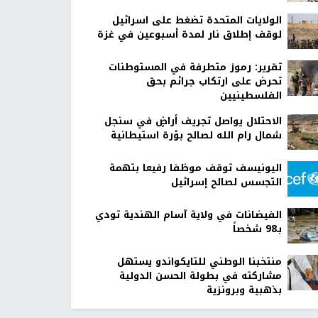
الولايات المتحدة تضغط على اسرائيل
لوقف إطلاق نار لمدة أسبوعين في غزة
تقرير: رموز متطرفة في المستوطنات
تحرض على ارتكاب جرائم بحق
الفلسطينيين
الاحتلال يواصل تجريف أراضٍ في سنجل
شمال رام الله لصالح بؤرة استيطانية
اليونيسف توقف موظفا رفيعا بتهمة
التجسس لصالح إسرائيل
الفيضانات في ولاية آسام الهندية تودي
بـ98 شخصاً
منتخبنا الوطني للتايكواندو يستهل
مشاركته في بطولة الحسن الدولية
بذهبية وبرونزية