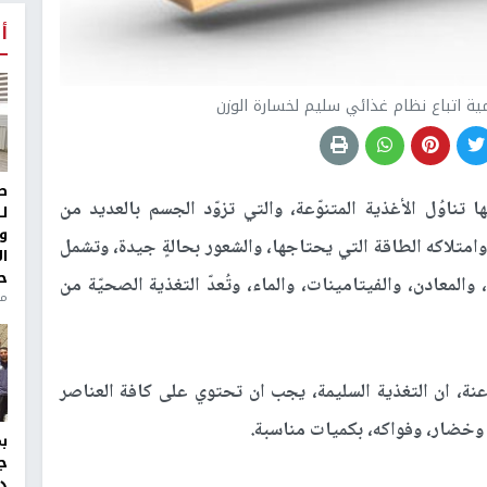
أ
ية اتباع نظام غذائي سليم لخسارة الوزن
ط
ا تناوُل الأغذية المتنوّعة، والتي تزوّد الجسم بالعديد من
ل
و
وامتلاكه الطاقة التي يحتاجها، والشعور بحالةٍ جيدة، وتشمل
ا
ح
والمعادن، والفيتامينات، والماء، وتُعدّ التغذية الصحيّة من
منذ 
ة، ان التغذية السليمة، يجب ان تحتوي على كافة العناصر
وخضار، وفواكه، بكميات مناسبة.
ج
د