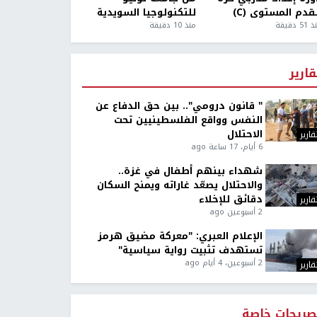
قدم المستوى (C)
للتكنولوجيا السويدية
5 دقيقة
منذ 10 دقيقة
قارير
" قانون درومي".. بين حق الدفاع عن
النفس وواقع الفلسطينيين تحت
الاحتلال
قارير
6 أيام، 17 ساعة ago
شهداء بينهم أطفال في غزة..
والاحتلال يصعّد غاراته ويمنح السكان
دقائق للإخلاء
قارير
2 أسبوعين ago
الإعلام العبري: "معركة مضيق هرمز
تستهدف تثبيت رواية سياسية"
2 أسبوعين، 4 أيام ago
قارير
صريحات خاصة