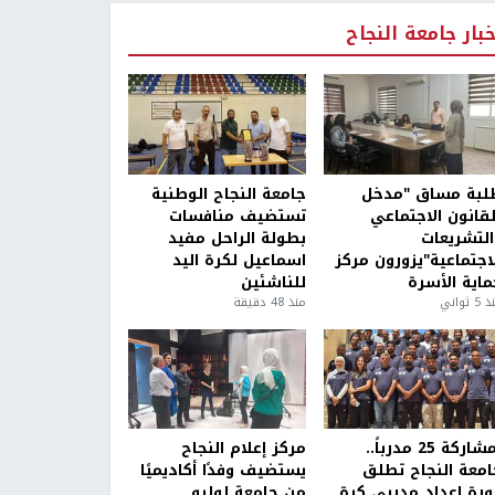
خبار جامعة النجاح
لبة مساق "مدخل
جامعة النجاح الوطنية
لقانون الاجتماعي
تستضيف منافسات
التشريعات
بطولة الراحل مفيد
لاجتماعية"يزورون مركز
اسماعيل لكرة اليد
ماية الأسرة
للناشئين
5 ثواني
منذ 48 دقيقة
بمشاركة 25 مدرباً..
مركز إعلام النجاح
امعة النجاح تطلق
يستضيف وفدًا أكاديميًا
ورة إعداد مدربي كرة
من جامعة لوليو