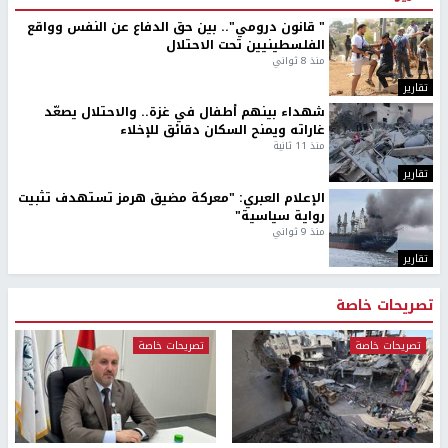
" قانون درومي".. بين حق الدفاع عن النفس وواقع
الفلسطينيين تحت الاحتلال
منذ 8 ثواني
تقارير
شهداء بينهم أطفال في غزة.. والاحتلال يصعّد
غاراته ويمنح السكان دقائق للإخلاء
منذ 11 ثانية
تقارير
الإعلام العبري: "معركة مضيق هرمز تستهدف تثبيت
رواية سياسية"
منذ 9 ثواني
تقارير
تصريحات خاصة
تصريحات خاصة
تصريحات خاصة