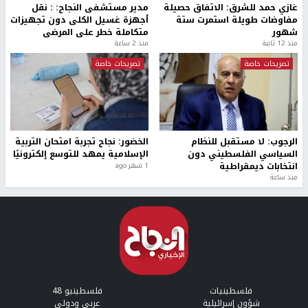
غازي حمد للشرق: الاتفاق حصيلة
مدير مستشفى النجاح: : نقل
مفاوضات طويلة استمرت ستة
أجهزة غسيل الكلى دون تجهيزات
شهور
متكاملة خطر على المرضى
منذ 12 ثانية
منذ 2 ساعة
تصريحات خاصة
تصريحات خاصة
الرجوب: لا مستقبل للنظام
الخضور: نجاح تجربة امتحان التربية
السياسي الفلسطيني دون
الإسلامية يمهد للتوسع إلكترونيًا
انتخابات ديمقراطية
1 شهر ago
منذ ساعة
فلسطينيات
فلسطينيو 48
شؤون إسرائيلية
عربي ودولي