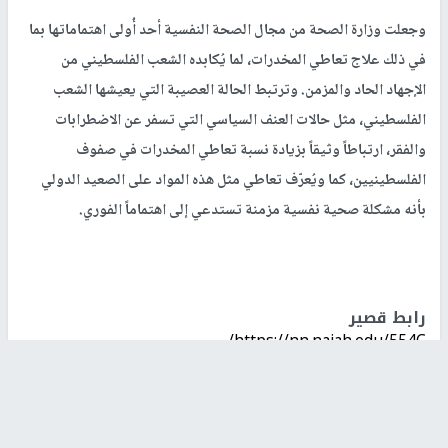
وجعلت وزارة الصحة من مجال الصحة النفسية أحد أُولى اهتماماتها بما
في ذلك علاج تعاطي المخدرات، لما يُكابده الشعب الفلسطيني من
الإجهاد الحاد والمزمن. وترتبط الحالة العصيبة التي يعيشها الشعب
الفلسطيني، مثل حالات العنف السياسي التي تسفر عن الاضطرابات
والفقر، ارتباطاً وثيقاً بزيادة نسبة تعاطي المخدرات في صفوف
الفلسطينيين، كما ويُعرّف تعاطي مثل هذه المواد على الصعيد الدولي
بأنه مشكلة صحية نفسية مزمنة تستدعي إلى اهتماماً الفوري.
رابط قصير
https://nn.najah.edu/554C/
الكلمات المفتاحية
مخدرات
فلسطين
افة مخدرات