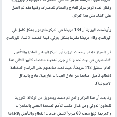
أجريت عليها الدراسة هم من مدمني المخدرات الأفيونية (الهيروين)،
ونظرا لعدم توفر مركز للعلاج والفطام للمخدرات وقتها فقد تم العمل
على انشاء مثل هذا المركز.
وأوضحت الوزارة أن 134 مريضا في المركز ملتزمون بشكل كامل في
البرنامج، و50 مريضا ملتزما بشكل جزئي، فيما انضمت 3 نساء للبرنامج.
في السياق ذاته، أوضحت الوزارة أن المركز الوطني للعلاج والتأهيل
الفلسطيني في بيت لحم والذي جرى تشغيله منتصف كانون الثاني هذا
العام استقبل 112 مريضاً، حيث تمت متابعتهم على البرامج المختلفة
(فطام، تأهيل، متابعة من خلال العيادات خارجية، علاج بالبدائل
الافيونية).
وتابعت أن هذا المركز والذي تم دعمه وبتمويل من الوكالة الكورية
للتعاون الدولي ومن خلال مكتب الأمم المتحدة المعني بالمخدرات
والجريمة تبلغ سعته 60 سريراً تشمل خدمات الفطام والتأهيل بالإضافة