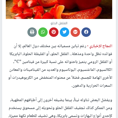
الفلفل الحلو
النجاح الإخباري -
رغم تباين مسمياته بين مختلف دول العالم، إلا أن
فوائده تظل واحدة ومذهلة.. الفلفل الحلو، أو الفليفلة الحلوة، البابريكا
أو الفلفل الرومي يتميز باحتوائه على نسبة كبيرة من فيتامين "C"،
الكالسيوم، الماغنسيوم، البوتاسيوم والعديد من الفيتامينات والمعادن
الأخرى الهامة للجسم، فضلاً عن محتواه المنخفض من الكربوهيدرات أو
السعرات الحرارية والدهون.
ويفضل البعض تناوله نيئاً، بينما يضيفه آخرون إلى أطباقهم المطهية،
ومن الممكن كذلك تجفيف الفلفل الحلو وتحويله إلى مسحوق يستخدم
كإحدى أنواع البهارات وتسمى بابريكا، وهي تضيف للطعام نكهة مميزة.