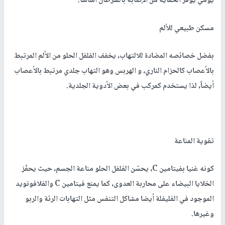
يومي يوفر الحماية من الإصابة بالسرطان أساساً.
مسكن طبيعي للألم
بفضل خصائصه المضادة للالتهاب، يخفف الفلفل الحلو من الألم المرتبط
بالأعصاب كالحزام الناري، و الهربس وهو التهاب جلدي مرتبط بالأعصاب
أيضاً، لذا يستخدم كمركب في بعض الأدوية الجلدية.
تقوية المناعة
كونه غنيا بفيتامين C، يحسّن الفلفل الحلو مناعة الجسم، حيث يحفّز
الخلايا البيضاء على محاربة العدوى، كما يمنع فيتامين C والفلافونويد
الموجود في الفليفلة أيضا مشاكل التنفس مثل التهابات الرئة والربو
وغيرها.