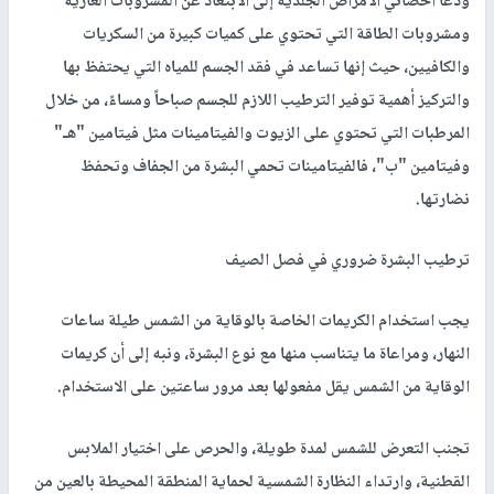
ودعا أخصائي الأمراض الجلدية إلى الابتعاد عن المشروبات الغازية
ومشروبات الطاقة التي تحتوي على كميات كبيرة من السكريات
والكافيين، حيث إنها تساعد في فقد الجسم للمياه التي يحتفظ بها
والتركيز أهمية توفير الترطيب اللازم للجسم صباحاً ومساءً، من خلال
المرطبات التي تحتوي على الزيوت والفيتامينات مثل فيتامين "هـ"
وفيتامين "ب"، فالفيتامينات تحمي البشرة من الجفاف وتحفظ
نضارتها.
ترطيب البشرة ضروري في فصل الصيف
يجب استخدام الكريمات الخاصة بالوقاية من الشمس طيلة ساعات
النهار، ومراعاة ما يتناسب منها مع نوع البشرة، ونبه إلى أن كريمات
الوقاية من الشمس يقل مفعولها بعد مرور ساعتين على الاستخدام.
تجنب التعرض للشمس لمدة طويلة، والحرص على اختيار الملابس
القطنية، وارتداء النظارة الشمسية لحماية المنطقة المحيطة بالعين من