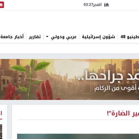
الفجر
03:27
البث
نيو 48
شؤون إسرائيلية
عربي ودولي
تقارير
أخبار جامعة 
ر الضارة"!
ا