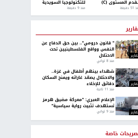
قدم المستوى (C)
للتكنولوجيا السويدية
5 دقيقة
منذ 9 دقيقة
قارير
" قانون درومي".. بين حق الدفاع عن
النفس وواقع الفلسطينيين تحت
الاحتلال
قارير
منذ 8 ثواني
شهداء بينهم أطفال في غزة..
والاحتلال يصعّد غاراته ويمنح السكان
دقائق للإخلاء
قارير
منذ 11 ثانية
الإعلام العبري: "معركة مضيق هرمز
تستهدف تثبيت رواية سياسية"
منذ 9 ثواني
قارير
صريحات خاصة