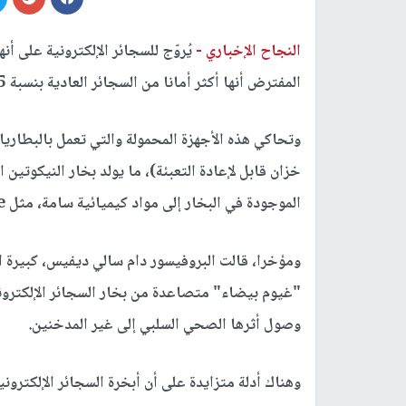
النجاح الإخباري -
يُروّج للسجائر الإلكترونية على أنه
المفترض أنها أكثر أمانا من السجائر العادية بنسبة 95%، ولكن خبراء الطب يقولون عكس ذلك.
وتحاكي هذه الأجهزة المحمولة والتي تعمل بالبطار
خزان قابل لإعادة التعبئة)، ما يولد بخار النيكوتي
الموجودة في البخار إلى مواد كيميائية سامة، مثل acetaldehyde.
ومؤخرا، قالت البروفيسور دام سالي ديفيس، كبيرة 
"غيوم بيضاء" متصاعدة من بخار السجائر الإلكترون
وصول أثرها الصحي السلبي إلى غير المدخنين.
وهناك أدلة متزايدة على أن أبخرة السجائر الإلكترونية