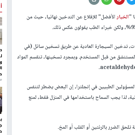
أ
ا "
الخيار
الأفضل" للإقلاع عن التدخين نهائيا، حيث من
يات، تدخين السيجارة العادية عن طريق تسخين سائل (في
ط
ل
ن المستنشق من قبل المستخدم. وبمجرد تسخينها، تنقسم المواد
و
ا
ح
من
المسؤولين الطبيين في إنجلترا، إن البعض يضطر لتنفس
ية، لذا يجب السماح باستخدامها في المنزل فقط، لمنع
ج
 تلحق الضرر بالرئتين أو القلب أو المخ.
د