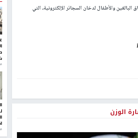
لبالغين والأطفال لدخان السجائر الإلكترونية، التي
غ
ا
ط
ش
منذ 2
ا
رة الوزن
ل
ا
ا
من