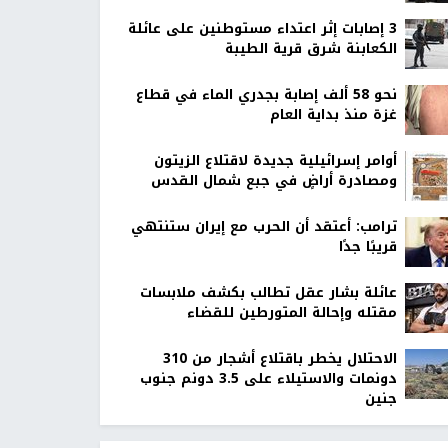
‏3 إصابات إثر اعتداء مستوطنين على عائلة
الكعابنة شرق قرية الطيبة
نحو 58 ألف إصابة بجدري الماء في قطاع
غزة منذ بداية العام
أوامر إسرائيلية جديدة لاقتلاع الزيتون
ومصادرة أراضٍ في جبع شمال القدس
ترامب: أعتقد أن الحرب مع إيران ستنتهي
قريبًا جدًا
عائلة بشار عقل تطالب بكشف ملابسات
مقتله وإحالة المتورطين للقضاء
الاحتلال يخطر باقتلاع أشجار من 310
دونمات والاستيلاء على 3.5 دونم جنوب
جنين