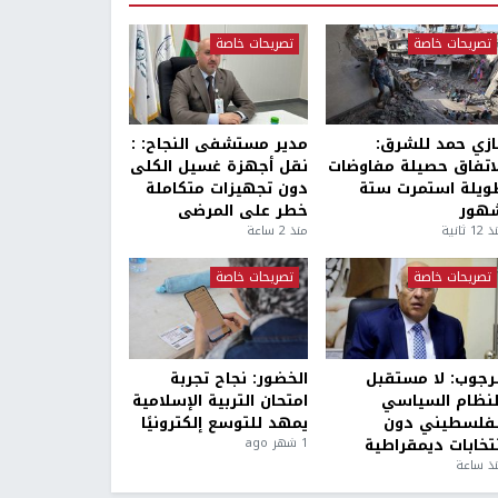
تصريحات خاصة
تصريحات خاصة
ازي حمد للشرق:
مدير مستشفى النجاح: :
لاتفاق حصيلة مفاوضات
نقل أجهزة غسيل الكلى
ويلة استمرت ستة
دون تجهيزات متكاملة
هور
خطر على المرضى
1 ثانية
منذ 2 ساعة
تصريحات خاصة
تصريحات خاصة
لرجوب: لا مستقبل
الخضور: نجاح تجربة
لنظام السياسي
امتحان التربية الإسلامية
لفلسطيني دون
يمهد للتوسع إلكترونيًا
نتخابات ديمقراطية
1 شهر ago
ذ ساعة