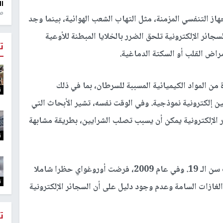
ال
منذ 1
از التنفسي المزمنة، مثل التهاب الشعب الهوائية، بينما وجد
ائر الإلكترونية تلحق الضرر بالخلايا المبطنة للأوعية
ت
راض القلب أو السكتة الدماغية.
ن المواد الكيميائية المسببة للسرطان، بما في ذلك
ت
لسة تدخين إلكترونية نموذجية. وفي الوقت نفسه، تشير الأبحاث التي
ر الإلكترونية يمكن أن يسبب تصلب الشرايين، بطريقة مشابهة
ت
وفي كندا، يُحظر استخدام السجائر الإلكترونية تحت سن الـ 19. وفي عام 2009، فرضت أوروغواي حظرا شاملا
ت
الغازات السامة وعدم وجود دليل على أن السجائر الإلكترونية
ت