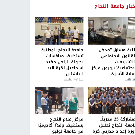
خبار جامعة النجاح
لبة مساق "مدخل
جامعة النجاح الوطنية
لقانون الاجتماعي
تستضيف منافسات
التشريعات
بطولة الراحل مفيد
لاجتماعية"يزورون مركز
اسماعيل لكرة اليد
ماية الأسرة
للناشئين
ذ ثانية
منذ 48 دقيقة
بمشاركة 25 مدرباً..
مركز إعلام النجاح
امعة النجاح تطلق
يستضيف وفدًا أكاديميًا
ورة إعداد مدربي كرة
من جامعة لوليو