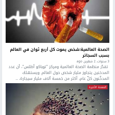
الصحة العالمية:شخص يموت كل أربع ثوان في العالم
بسبب السجائر
3 سنوات، 2 شهرين ago
تقدّر منظمة الصحة العالمية ومركز "توباكو أطلس"، أن عدد
المدخنين يتجاوز مليار شخص حول العالم. ويستهلك
المدخّنون كلّ عام، أكثر من خمسة آلاف مليار سيجارة، ...
الصفحة الأخيرة