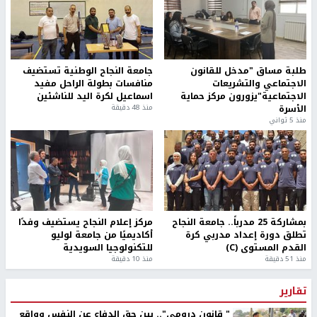
طلبة مساق "مدخل للقانون
جامعة النجاح الوطنية تستضيف
الاجتماعي والتشريعات
منافسات بطولة الراحل مفيد
الاجتماعية"يزورون مركز حماية
اسماعيل لكرة اليد للناشئين
الأسرة
منذ 48 دقيقة
منذ 5 ثواني
بمشاركة 25 مدرباً.. جامعة النجاح
مركز إعلام النجاح يستضيف وفدًا
تطلق دورة إعداد مدربي كرة
أكاديميًا من جامعة لوليو
القدم المستوى (C)
للتكنولوجيا السويدية
منذ 51 دقيقة
منذ 10 دقيقة
تقارير
" قانون درومي".. بين حق الدفاع عن النفس وواقع