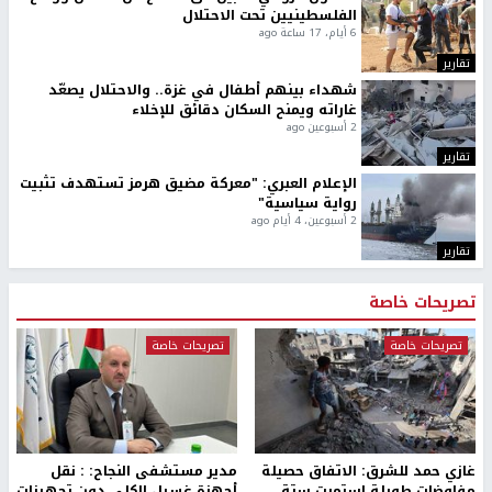
الفلسطينيين تحت الاحتلال
6 أيام، 17 ساعة ago
تقارير
شهداء بينهم أطفال في غزة.. والاحتلال يصعّد
غاراته ويمنح السكان دقائق للإخلاء
2 أسبوعين ago
تقارير
الإعلام العبري: "معركة مضيق هرمز تستهدف تثبيت
رواية سياسية"
2 أسبوعين، 4 أيام ago
تقارير
تصريحات خاصة
تصريحات خاصة
تصريحات خاصة
غازي حمد للشرق: الاتفاق حصيلة
مدير مستشفى النجاح: : نقل
مفاوضات طويلة استمرت ستة
أجهزة غسيل الكلى دون تجهيزات