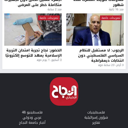
شهور
متكاملة خطر على المرضى
منذ 16 ثانية
منذ 2 ساعة
تصريحات خاصة
تصريحات خاصة
الرجوب: لا مستقبل للنظام
الخضور: نجاح تجربة امتحان التربية
السياسي الفلسطيني دون
الإسلامية يمهد للتوسع إلكترونيًا
انتخابات ديمقراطية
3 أسابيع، 1 يوم ago
3 أيام، 23 ساعة ago
فلسطينيات
فلسطينيو 48
شؤون إسرائيلية
عربي ودولي
تقارير
أخبار جامعة النجاح