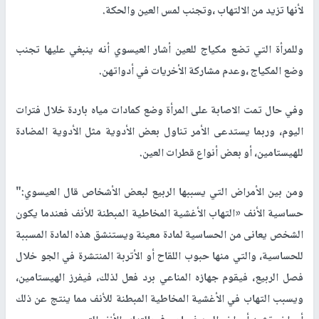
لأنها تزيد من الالتهاب ،وتجنب لمس العين والحكة.
وللمرأة التي تضع مكياج للعين أشار العيسوي أنه ينبغي عليها تجنب
وضع المكياج ،وعدم مشاركة الأخريات في أدواتهن.
وفي حال تمت الاصابة على المرأة وضع كمادات مياه باردة خلال فترات
اليوم، وربما يستدعى الأمر تناول بعض الأدوية مثل الأدوية المضادة
للهيستامين، أو بعض أنواع قطرات العين.
ومن بين الأمراض التي يسببها الربيع لبعض الأشخاص قال العيسوي:"
حساسية الأنف «التهاب الأغشية المخاطية المبطنة للأنف فعندما يكون
الشخص يعانى من الحساسية لمادة معينة ويستنشق هذه المادة المسببة
للحساسية، والتي منها حبوب اللقاح أو الأتربة المنتشرة في الجو خلال
فصل الربيع، فيقوم جهازه المناعي برد فعل لذلك، فيفرز الهيستامين،
ويسبب التهاب في الأغشية المخاطية المبطنة للأنف مما ينتج عن ذلك