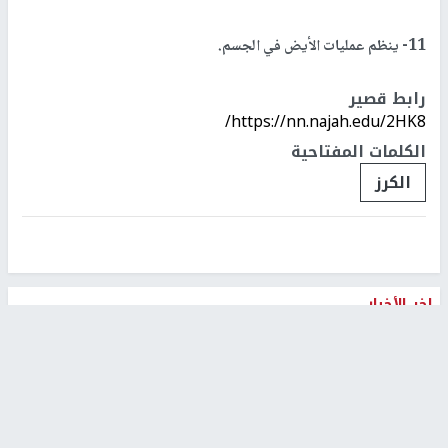
11- ينظم عمليات الأيض في الجسم.
رابط قصير
https://nn.najah.edu/2HK8/
الكلمات المفتاحية
الكرز
اخر الأخبار
48 إصابة منذ بدء عدوان الاحتلال على مخيم قلنديا وكفر
عقب شمال القدس
‏3 إصابات إثر اعتداء مستوطنين على عائلة الكعابنة شرق قرية
الطيبة