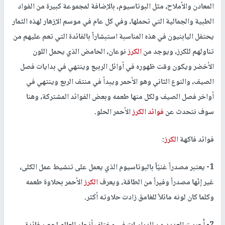
المعادن والأملاح، مثل البوتاسيوم، بالإضافة لمجموعة كبيرة من الفواد
الطبية والجمالية التي تحملها، وفي كل عام في موسم الإزهار لهذه الثمار
يحتفل اليابنيون في هذه المناسبة استبشاراً بالفائدة التي تعم عليهم من
تناولهم للكرز، ويوجد من
الكرز
نوعان، الحامض الذي يحمل اللون
الأخضر ويكون وقت ظهوره في أوائل الربيع وينتهي في بدايات فصل
الصيف، والنوع الثاني وهو الأحمر ويبدأ في منتف الربع وينتهي في
أواخر فصل الصيف ولكل منها طعمه وبعض الفوائد المشتركة، وهنا
سوف نتحدث عن
فوائد الكرز
الأحمر الحلو.
فوائد فاكهة
الكرز
:
1- يعتبر مصدراً غنيّاً بالبوتاسيوم الذي يعمل على تنشيط عمل الكلى،
غير إنّها مصدراً وفيراً من الطاقة، ويعرف
الكرز
الأحمر بحلاوة طعمه
وكلما كان لونه مائلاً للغامق زادت حلاوته أكثر.