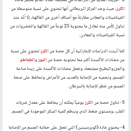
2- أُجريت العديد من الدراسات في مختلف أنحاء العالم لحصر فائدة
الكرز
، حيث وجد المركز البريطاني أنها تحتوي على نسبة متوسطة من
الفيتامينات والمعادن مقارنةً مع أصناف أخرى من الفاكهة، إلّا أنّه عند
تناول كأس منه تعادل ما يحتوية 25 نوعاً من الفاكهة والخضروات من
نسبة الفيتامينات والمعادن.
كما أثبتت الدراسات الإماراتية أن كل حصة من
الكرز
تحتوي على نسبة
من مضادات الأكسدة أكثر مما تحتويه حصة من
الموز
و
الطماطم
والجزروالبطيخ مجتمعة، وتعمل مضادات الأكسدة على زيدة مناعة
الجسم، وتحميه من الإصابة بالعديد من الأمراض وتحافظ على صحة
الجسم من خطر الإصابة بالسرطان.
3- تناول حصة من
الكرز
يومياً يمكنه أن يحافظ على معدل ضربات
القلب ،ومستوى ضغط الدم، وينظم كمية السكر الموجودة في الجسم.
4- يحتوي مادة (كويرسيتين) التي تعمل على حماية الجسم من الإصابة