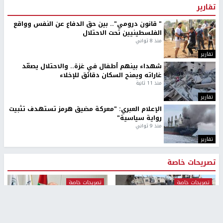
تقارير
" قانون درومي".. بين حق الدفاع عن النفس وواقع
الفلسطينيين تحت الاحتلال
منذ 8 ثواني
تقارير
شهداء بينهم أطفال في غزة.. والاحتلال يصعّد
غاراته ويمنح السكان دقائق للإخلاء
منذ 11 ثانية
تقارير
الإعلام العبري: "معركة مضيق هرمز تستهدف تثبيت
رواية سياسية"
منذ 9 ثواني
تقارير
تصريحات خاصة
تصريحات خاصة
تصريحات خاصة