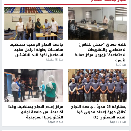
طلبة مساق "مدخل للقانون
جامعة النجاح الوطنية تستضيف
الاجتماعي والتشريعات
منافسات بطولة الراحل مفيد
الاجتماعية"يزورون مركز حماية
اسماعيل لكرة اليد للناشئين
الأسرة
منذ 48 دقيقة
منذ ثانية
بمشاركة 25 مدرباً.. جامعة النجاح
مركز إعلام النجاح يستضيف وفدًا
تطلق دورة إعداد مدربي كرة
أكاديميًا من جامعة لوليو
القدم المستوى (C)
للتكنولوجيا السويدية
منذ 51 دقيقة
منذ 9 دقيقة