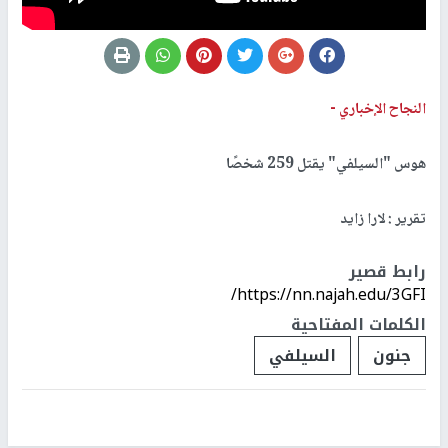
النجاح الإخباري -
هوس "السيلفي" يقتل 259 شخصًا
تقرير : لارا زايد
رابط قصير
https://nn.najah.edu/3GFI/
الكلمات المفتاحية
جنون
السيلفي