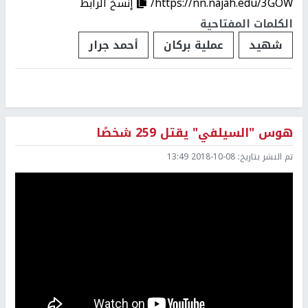
https://nn.najah.edu/3GOW/
إنسخ الرابط
الكلمات المفتاحية
شهيد
عملية بركان
أحمد جرار
هوس "السيلفي" يقتل 259 شخصًا
تم النشر بتاريخ:
2018-10-08 13:49