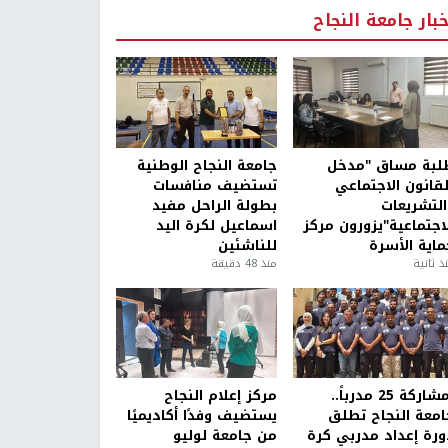
خبار جامعة النجاح
لبة مساق "مدخل
جامعة النجاح الوطنية
لقانون الاجتماعي
تستضيف منافسات
التشريعات
بطولة الراحل مفيد
لاجتماعية"يزورون مركز
اسماعيل لكرة اليد
ماية الأسرة
للناشئين
ذ ثانية
منذ 48 دقيقة
بمشاركة 25 مدرباً..
مركز إعلام النجاح
امعة النجاح تطلق
يستضيف وفدًا أكاديميًا
ورة إعداد مدربي كرة
من جامعة لوليو