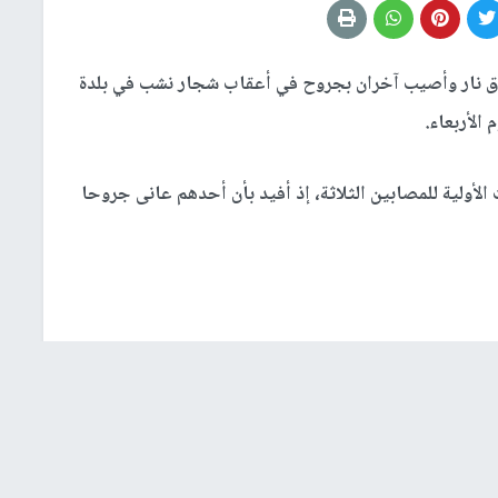
ق نار وأصيب آخران بجروح في أعقاب شجار نشب في بلدة
الأربعاء.
لأولية للمصابين الثلاثة، إذ أفيد بأن أحدهم عانى جروحا
 كان المصابون على الشارع، إذ أن أحدهم كان فاقدا للوعي
نعاش، بينما المصابان الآخران كانا بوعيهما وعانيا جروحا
التهما بالمستقرة".