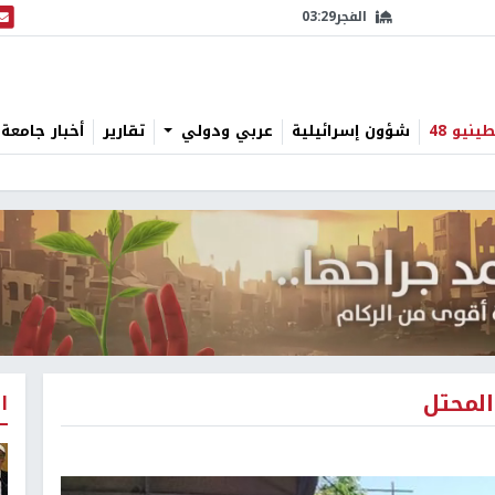
الفجر
03:29
البث
نيو 48
شؤون إسرائيلية
عربي ودولي
تقارير
أخبار جامعة 
المحتل
ا