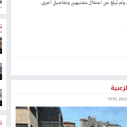
ولم يُبلغ عن اعتقال مشتبهين وتفاصيل أخرى.
ال
منذ 1
ت
ت
ت
زعبية
2023-0
ت
ت