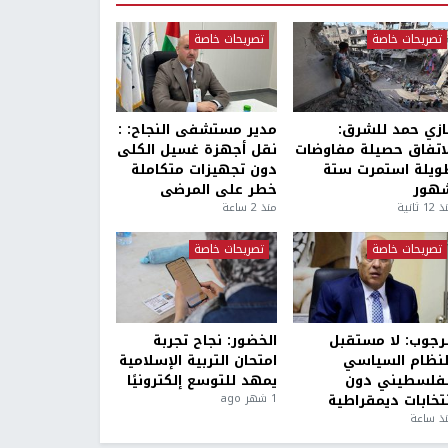
تصريحات خاصة
تصريحات خاصة
ازي حمد للشرق:
مدير مستشفى النجاح: :
لاتفاق حصيلة مفاوضات
نقل أجهزة غسيل الكلى
ويلة استمرت ستة
دون تجهيزات متكاملة
هور
خطر على المرضى
1 ثانية
منذ 2 ساعة
تصريحات خاصة
تصريحات خاصة
لرجوب: لا مستقبل
الخضور: نجاح تجربة
لنظام السياسي
امتحان التربية الإسلامية
لفلسطيني دون
يمهد للتوسع إلكترونيًا
نتخابات ديمقراطية
1 شهر ago
ذ ساعة