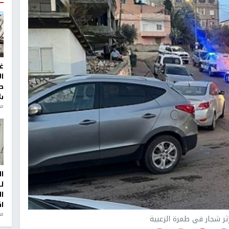
غ
ا
ط
ش
منذ 2
ا
ل
ا
ا
من
ثر شجار في طمرة الزعبية