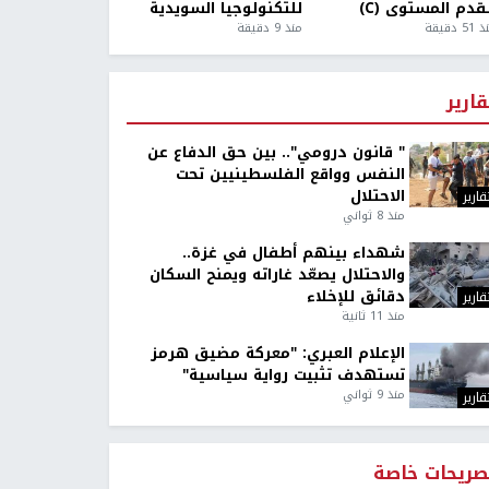
قدم المستوى (C)
للتكنولوجيا السويدية
5 دقيقة
منذ 9 دقيقة
قارير
" قانون درومي".. بين حق الدفاع عن
النفس وواقع الفلسطينيين تحت
الاحتلال
قارير
منذ 8 ثواني
شهداء بينهم أطفال في غزة..
والاحتلال يصعّد غاراته ويمنح السكان
دقائق للإخلاء
قارير
منذ 11 ثانية
الإعلام العبري: "معركة مضيق هرمز
تستهدف تثبيت رواية سياسية"
منذ 9 ثواني
قارير
صريحات خاصة