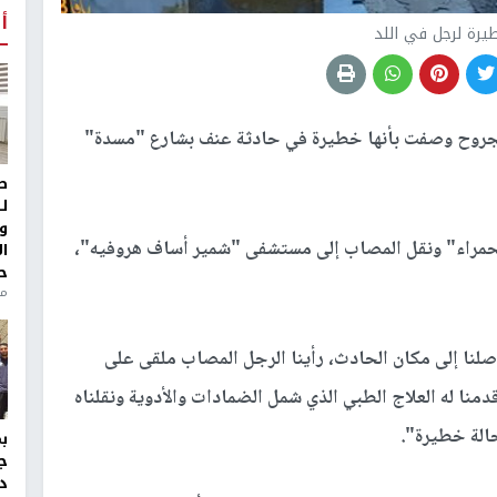
أ
يرة لرجل في اللد
35 عامًا، بجروح وصفت بأنها خطيرة في حادثة عنف بشارع "مسدة"
ط
ل
و
الحمراء" ونقل المصاب إلى مستشفى "شمير أساف هروفيه"،
ا
ح
من
لنا إلى مكان الحادث، رأينا الرجل المصاب ملقى على
نا ​​له العلاج الطبي الذي شمل الضمادات والأدوية ونقلناه
حالة خطيرة".
ج
د