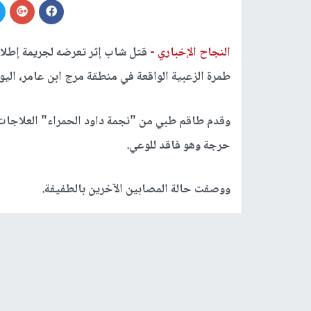
النجاح الإخباري -
قتل شاب إثر تعرضه لجريمة إطلا
طمرة الزعبية الواقعة في منطقة مرج ابن عامر، اليوم 
وقدم طاقم طبي من "نجمة داود الحمراء" العلاجات ا
حرجة وهو فاقد للوعي.
ووصفت حالة المصابين الآخرين بالطفيفة.
وذكر المضمد أنس عواودة أنه "مع وصولنا إلى المكان
ودون نبض أو تنفس، وعلى الفور قدمنا له عمليات الإ
في رأسيهما والقسم العلوي من جسديهما، إذ وصفت ح