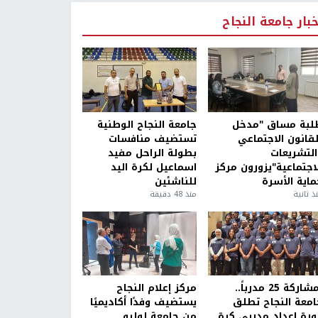
خبار جامعة النجاح
لبة مساق "مدخل
جامعة النجاح الوطنية
لقانون الاجتماعي
تستضيف منافسات
التشريعات
بطولة الراحل مفيد
لاجتماعية"يزورون مركز
اسماعيل لكرة اليد
ماية الأسرة
للناشئين
ذ ثانية
منذ 48 دقيقة
بمشاركة 25 مدرباً..
مركز إعلام النجاح
امعة النجاح تطلق
يستضيف وفدًا أكاديميًا
ورة إعداد مدربي كرة
من جامعة لوليو