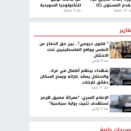
قدم المستوى (C)
للتكنولوجيا السويدية
5 دقيقة
منذ 9 دقيقة
قارير
" قانون درومي".. بين حق الدفاع عن
النفس وواقع الفلسطينيين تحت
الاحتلال
قارير
منذ 8 ثواني
شهداء بينهم أطفال في غزة..
والاحتلال يصعّد غاراته ويمنح السكان
دقائق للإخلاء
قارير
منذ 11 ثانية
الإعلام العبري: "معركة مضيق هرمز
تستهدف تثبيت رواية سياسية"
منذ 9 ثواني
قارير
صريحات خاصة