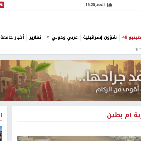
العصر
15:25
البث
نيو 48
شؤون إسرائيلية
عربي ودولي
تقارير
أخبار جامعة 
ا