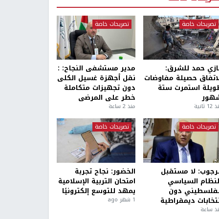
تصريحات خاصة
تصريحات خاصة
ازي حمد للشرق:
مدير مستشفى النجاح: :
لاتفاق حصيلة مفاوضات
نقل أجهزة غسيل الكلى
ويلة استمرت ستة
دون تجهيزات متكاملة
هور
خطر على المرضى
1 ثانية
منذ 2 ساعة
تصريحات خاصة
تصريحات خاصة
لرجوب: لا مستقبل
الخضور: نجاح تجربة
لنظام السياسي
امتحان التربية الإسلامية
لفلسطيني دون
يمهد للتوسع إلكترونيًا
نتخابات ديمقراطية
1 شهر ago
ذ ساعة