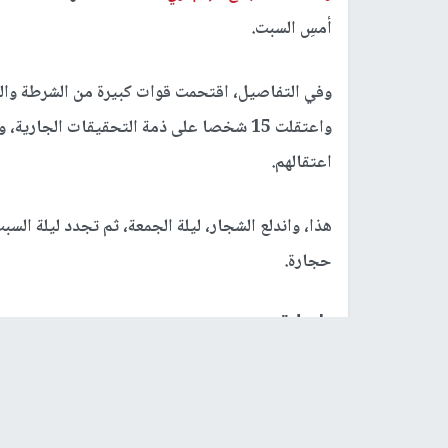
أمسِ السبت.
وفي التفاصيل، اقتحمت قوات كبيرة من الشرطة والوح
واعتقلت 15 شخصا على ذمة التحقيقات الجار
اعتقالهم.
هذا، واندلع الشجار، ليلة الجمعة، ثم تجدد ليلة ال
حجارة.
رابط قصير
https://nn.najah.edu/7BOX/
الكلمات المفتاحية
الشرطة الاسرائيلية
اعتقالات