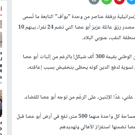
أ
إسرائيلية برفقة عناصر من وحدة "يوآف" التابعة ما تُسمى
"سلطة تطوير النقب"، اليوم الأحد، 150 رأس غنم، مصدر رزق عائلة عزيز أبو عصا التي تضم 24 نفرا، بينهم 10
ط
وادعت السلطات بأن أبو عصا مدين لمؤسسة التأمين الوطني بقيمة 300 ألف شيكل! بالرغم من إثبات أبو عصا
ل
و
م تسوية لدفع الدين كونه يحظى بتخفيض بسبب إعاقته،
ا
ح
من
وكانت وحدات يوآف قد هدمت حظيرتين للمواشي، مساحة كل واحدة منهما 500 متر، تقع في أرض أبو عصا قبل
ا تضمنها استفزاز الأهالي وتهديدهم.
ج
د