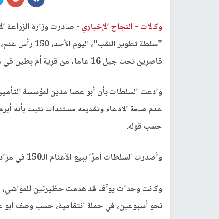
وكالات -
النجاح الإخباري -
صادرت وزارة الزراعة ال
قاصرين تحت جيل 16 عاما، من قرية أم بطين في منطقة النقب، جنوبي البلاد.
عدم صحة الادعاء وتقديمه مستندات تثبت بأنه أبر
حسب قوله.
وأصدرت السلطات أمرًا ببيع الأغنام الـ150 في مزاد علني، غدًا الإثنين، على الرغْم من توجه أبو عصا للقضاء.
نحو أسبوعين، في حملة انتقامية، حسب وصف أبو عص