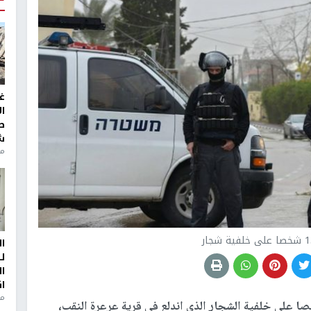
غ
ا
ط
ش
منذ 2
ا
ل
ا
ا
من
ت الشرطة 15 شخصا على خلفية الشجار الذي اندلع في قرية عرعرة النقب،