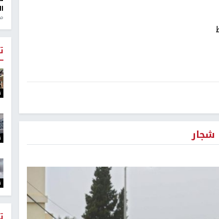
ال
منذ 1
ت
ت
ت
ت
ت