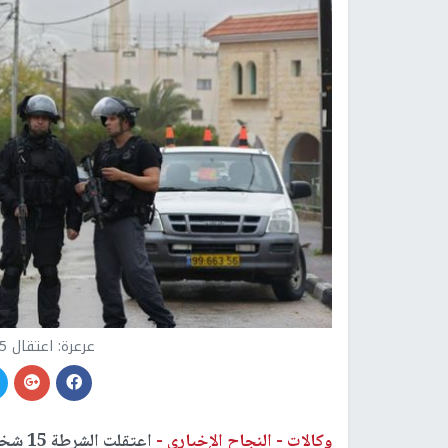
عرعرة: اعتقال 15 شخصا على خلفية شجار
وكالات -
النجاح الإخباري -
اعتقل