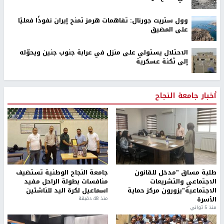
وول ستريت جورنال: تفاهمات هرمز تمنح إيران نفوذًا فعليًا
على المضيق
الاحتلال يستولي على منزل في عرابة جنوب جنين ويحوّله
إلى ثكنة عسكرية
أخبار جامعة النجاح
طلبة مساق "مدخل للقانون
جامعة النجاح الوطنية تستضيف
الاجتماعي والتشريعات
منافسات بطولة الراحل مفيد
الاجتماعية"يزورون مركز حماية
اسماعيل لكرة اليد للناشئين
الأسرة
منذ 48 دقيقة
منذ 5 ثواني