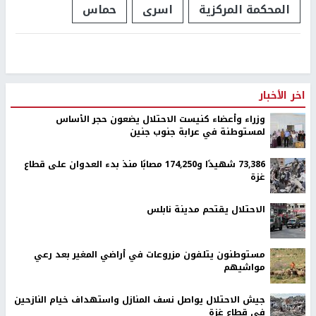
المحكمة المركزية
اسرى
حماس
اخر الأخبار
وزراء وأعضاء كنيست الاحتلال يضعون حجر الأساس
لمستوطنة في عرابة جنوب جنين
73,386 شهيدًا و174,250 مصابًا منذ بدء العدوان على قطاع
غزة
الاحتلال يقتحم مدينة نابلس
مستوطنون يتلفون مزروعات في أراضي المغير بعد رعي
مواشيهم
جيش الاحتلال يواصل نسف المنازل واستهداف خيام النازحين
في قطاع غزة