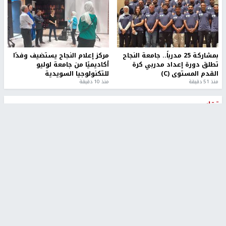
بمشاركة 25 مدرباً.. جامعة النجاح
مركز إعلام النجاح يستضيف وفدًا
تطلق دورة إعداد مدربي كرة
أكاديميًا من جامعة لوليو
القدم المستوى (C)
للتكنولوجيا السويدية
منذ 51 دقيقة
منذ 10 دقيقة
تقارير
بالصور| مرضى عالقون في غزة يناشدون بإجلائهم
العاجل مع انهيار النظام الصحي
منذ 3 دقيقة
تقارير
" قانون درومي".. بين حق الدفاع عن النفس وواقع
الفلسطينيين تحت الاحتلال
6 أيام، 17 ساعة ago
تقارير
شهداء بينهم أطفال في غزة.. والاحتلال يصعّد
غاراته ويمنح السكان دقائق للإخلاء
2 أسبوعين ago