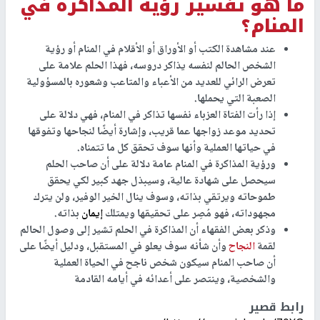
ما هو تفسير رؤية المذاكرة في
المنام؟
عند مشاهدة الكتب أو الأوراق أو الأقلام في المنام أو رؤية
الشخص الحالم لنفسه يذاكر دروسه، فهذا الحلم علامة على
تعرض الرائي للعديد من الأعباء والمتاعب وشعوره بالمسؤولية
الصعبة التي يحملها.
إذا رأت الفتاة العزباء نفسها تذاكر في المنام، فهي دلالة على
تحديد موعد زواجها عما قريب، وإشارة أيضًا لنجاحها وتفوقها
في حياتها العملية وأنها سوف تحقق كل ما تتمناه.
ورؤية المذاكرة في المنام عامة دلالة على أن صاحب الحلم
سيحصل على شهادة عالية، وسيبذل جهد كبير لكي يحقق
طموحاته ويرتقي بذاته، وسوف ينال الخير الوفير، ولن يترك
مجهوداته، فهو مُصِر على تحقيقها ويمتلك
إيمان
بذاته.
وذكر بعض الفقهاء أن المذاكرة في الحلم تشير إلى وصول الحالم
لقمة
النجاح
وأن شأنه سوف يعلو في المستقبل، ودليل أيضًا على
أن صاحب المنام سيكون شخص ناجح في الحياة العملية
والشخصية، وينتصر على أعدائه في أيامه القادمة
رابط قصير