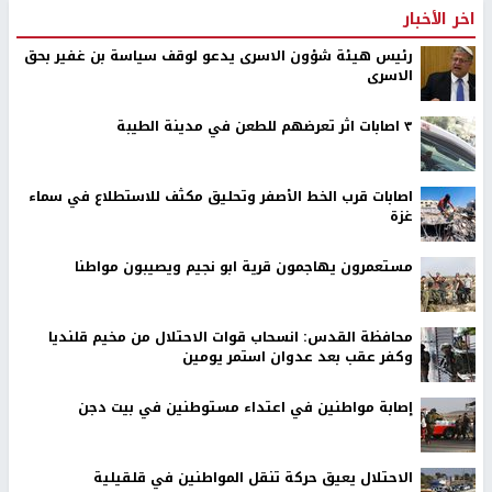
اخر الأخبار
رئيس هيئة شؤون الاسرى يدعو لوقف سياسة بن غفير بحق
الاسرى
٣ اصابات اثر تعرضهم للطعن في مدينة الطيبة
اصابات قرب الخط الأصفر وتحليق مكثف للاستطلاع في سماء
غزة
مستعمرون يهاجمون قرية ابو نجيم ويصيبون مواطنا
محافظة القدس: انسحاب قوات الاحتلال من مخيم قلنديا
وكفر عقب بعد عدوان استمر يومين
إصابة مواطنين في اعتداء مستوطنين في بيت دجن
الاحتلال يعيق حركة تنقل المواطنين في قلقيلية