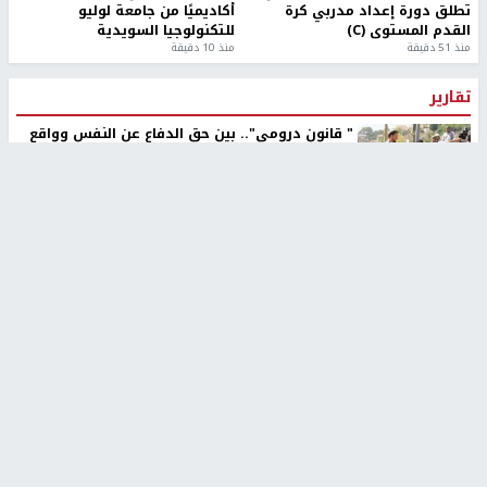
تطلق دورة إعداد مدربي كرة
أكاديميًا من جامعة لوليو
القدم المستوى (C)
للتكنولوجيا السويدية
منذ 51 دقيقة
منذ 10 دقيقة
تقارير
" قانون درومي".. بين حق الدفاع عن النفس وواقع
الفلسطينيين تحت الاحتلال
6 أيام، 17 ساعة ago
تقارير
شهداء بينهم أطفال في غزة.. والاحتلال يصعّد
غاراته ويمنح السكان دقائق للإخلاء
2 أسبوعين ago
تقارير
الإعلام العبري: "معركة مضيق هرمز تستهدف تثبيت
رواية سياسية"
2 أسبوعين، 4 أيام ago
تقارير
تصريحات خاصة
تصريحات خاصة
تصريحات خاصة