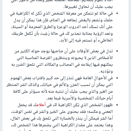
أنك لا تقوم بتقديم المعاملة الحسنة للغير وهذه من الأمور التي
يجب عليك أن تحاول تغييرها.
في حالة لم تتمكن من معرفة الشخص الذي تُكن له الكراهية في
حلمك وتشعر بالبغض تِجاهه في المنام، فإن هذا يمكن أن يدل
على أنك تسلك أحد الدروب الوعرة والطرق المحرمة أو السيئة،
وتعد الرؤية بمثابة تحذير لك في حالة رَغِبت بأن تُكمل طريقك
الخاطيء أو تستمر فيه إلى الأبد.
تدل في بعض الأوقات على أن صاحبها يوجد حوله الكثير من
الأشخاص الذين لا يحبونه وينتظرون الفرصة المناسبة التي
يمكنهم فيها إيقاعه في المصائب والمكائد التي تلحق الضرر به
وتؤذيه.
في الأحوال العامة فهي تنذر إلى حد كبير باقتراب بعض الهموم
التي يمكن أن تسبب الحزن والألم في حياتك، وكذلك الشر المنتظر
من الغير والذي يجب عليك أن تنتبه منه لأنه سيؤثر على كافة
أيام حياتك الشخصية والأسرية فيما بعد.
ظهور الشخص الذي يُكِن الكراهية لك في
أحلام
ك قد يحمل
المعني وعكسه؛ فقد يحتوى على الخير والشر في نفس الوقت،
أما الشر فيمكن أن ينذر بالخسارة التي تلحق بك في بعض المال،
وهذا يعتمد على مقدار الكراهية التي يضمرها هذا الشخص لك،