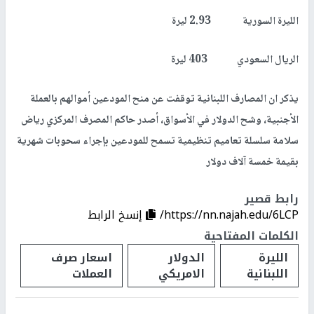
الليرة السورية 2.93 ليرة
الريال السعودي 403 ليرة
يذكر ان المصارف اللبنانية توقفت عن منح المودعين أموالهم بالعملة
الأجنبية، وشح الدولار في الأسواق، أصدر حاكم المصرف المركزي رياض
سلامة سلسلة تعاميم تنظيمية تسمح للمودعين بإجراء سحوبات شهرية
بقيمة خمسة آلاف دولار
رابط قصير
https://nn.najah.edu/6LCP/
إنسخ الرابط
الكلمات المفتاحية
الليرة
الدولار
اسعار صرف
اللبنانية
الامريكي
العملات