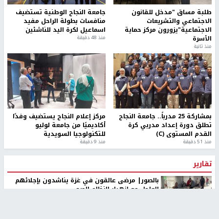
طلبة مساق "مدخل للقانون
جامعة النجاح الوطنية تستضيف
الاجتماعي والتشريعات
منافسات بطولة الراحل مفيد
الاجتماعية"يزورون مركز حماية
اسماعيل لكرة اليد للناشئين
الأسرة
منذ 48 دقيقة
منذ ثانية
بمشاركة 25 مدرباً.. جامعة النجاح
مركز إعلام النجاح يستضيف وفدًا
تطلق دورة إعداد مدربي كرة
أكاديميًا من جامعة لوليو
القدم المستوى (C)
للتكنولوجيا السويدية
منذ 51 دقيقة
منذ 9 دقيقة
تقارير
بالصور| مرضى عالقون في غزة يناشدون بإجلائهم
العاجل مع انهيار النظام الصحي
منذ 3 دقيقة
تقارير