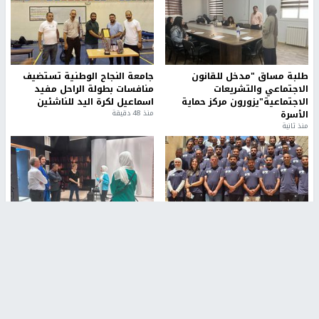
طلبة مساق "مدخل للقانون
جامعة النجاح الوطنية تستضيف
الاجتماعي والتشريعات
منافسات بطولة الراحل مفيد
الاجتماعية"يزورون مركز حماية
اسماعيل لكرة اليد للناشئين
الأسرة
منذ 48 دقيقة
منذ ثانية
بمشاركة 25 مدرباً.. جامعة النجاح
مركز إعلام النجاح يستضيف وفدًا
تطلق دورة إعداد مدربي كرة
أكاديميًا من جامعة لوليو
القدم المستوى (C)
للتكنولوجيا السويدية
منذ 51 دقيقة
منذ 9 دقيقة
تقارير