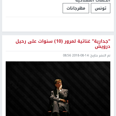
الكلمات المفتاحية
تونس
مهرجانات
"جدارية" غنائية لمرور (10) سنوات على رحيل
درويش
تم النشر بتاريخ:
2018-08-14 08:56