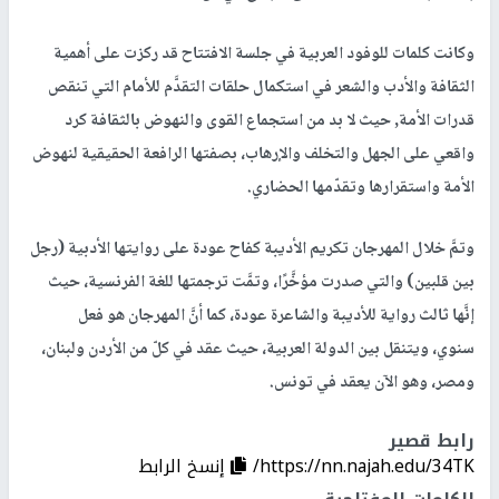
وكانت كلمات للوفود العربية في جلسة الافتتاح قد ركزت على أهمية
الثقافة والأدب والشعر في استكمال حلقات التقدَّم للأمام التي تنقص
قدرات الأمة, حيث لا بد من استجماع القوى والنهوض بالثقافة كرد
واقعي على الجهل والتخلف والإرهاب، بصفتها الرافعة الحقيقية لنهوض
الأمة واستقرارها وتقدّمها الحضاري.
وتمَّ خلال المهرجان تكريم الأديبة كفاح عودة على روايتها الأدبية (رجل
بين قلبين) والتي صدرت مؤخَّرًا، وتمَّت ترجمتها للغة الفرنسية، حيث
إنَّها ثالث رواية للأديبة والشاعرة عودة، كما أنَّ المهرجان هو فعل
سنوي، ويتنقل بين الدولة العربية، حيث عقد في كلّ من الأردن ولبنان،
ومصر، وهو الآن يعقد في تونس.
رابط قصير
https://nn.najah.edu/34TK/
إنسخ الرابط