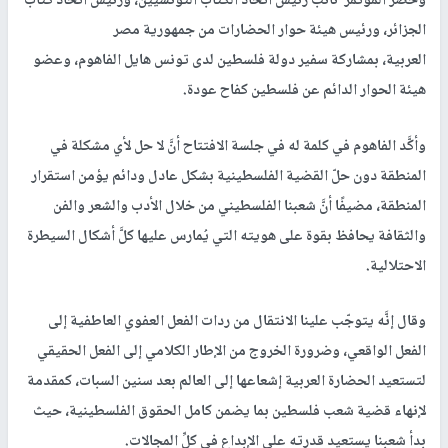
وحضر المؤتمر نائب رئيس اتّحاد الكتّاب التونسيين، ورئيس اتّحاد كتاب
الجزائر، ورئيس هيئة حوار الحضارات من جمهورية مصر
العربية، بمشاركة سفير دولة فلسطين لدى تونس هايل الفاهوم، وعضو
هيئة الحوار الدائم عن فلسطين كفاح عودة.
وأكَّد الفاهوم في كلمة له في جلسة الافتتاح أنَّ لا حل لأي مشكلة في
المنطقة دون حلّ القضية الفلسطينية بشكل عادل ودائم يؤمن استقرار
المنطقة، مضيفًا أنَّ شعبنا الفلسطيني من خلال الأدب والشعر والفن
والثقافة يحافظ بقوة على هويته التي يُمارس عليها كلَّ أشكال السيطرة
الاحتلالية.
وقال إنَّه يتوجّب علينا الانتقال من ردات الفعل العفوي العاطفية إلى
الفعل الواقعي، وضرورة الخروج من الإطار الكلامي إلى الفعل الحقيقي
لتستعيد الحضارة العربية إشعاعها إلى العالم بعد سنين السبات، كمقدمة
لإنهاء قضية شعب فلسطين بما يضمن كامل الحقوق الفلسطينية، حيث
بدأ شعبنا يستعيد قدرته على الإبداع في كلِّ المجالات.