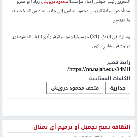
التحرير رئيس مجلس أمناء مؤسسة
محمود درويش
، زياد أبو عمرو،
ممثلًّا عن سيادة الرئيس محمود عباس، إلى جانب عدد من الشخصيات
والمهتمين.
وشارك في العمل، (21) موسيقيًّا وموسيقيّة، وأدَّى الغناء المنفرد نور
دراوشة، وشادي دكور.
رابط قصير
https://nn.najah.edu/34MH/
الكلمات المفتاحية
جدارية
متحف محمود درويش
الثقافة تمنع تجميل أو ترميم أي تمثال