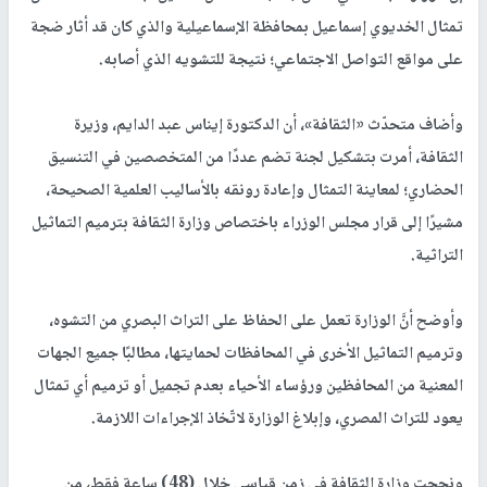
تمثال الخديوي إسماعيل بمحافظة الإسماعيلية والذي كان قد أثار ضجة
على مواقع التواصل الاجتماعي؛ نتيجة للتشويه الذي أصابه.
وأضاف متحدّث «الثقافة»، أن الدكتورة إيناس عبد الدايم، وزيرة
الثقافة، أمرت بتشكيل لجنة تضم عددًا من المتخصصين في التنسيق
الحضاري؛ لمعاينة التمثال وإعادة رونقه بالأساليب العلمية الصحيحة،
مشيرًا إلى قرار مجلس الوزراء باختصاص وزارة الثقافة بترميم التماثيل
التراثية.
وأوضح أنَّ الوزارة تعمل على الحفاظ على التراث البصري من التشوه،
وترميم التماثيل الأخرى في المحافظات لحمايتها، مطالبًا جميع الجهات
المعنية من المحافظين ورؤساء الأحياء بعدم تجميل أو ترميم أي تمثال
يعود للتراث المصري، وإبلاغ الوزارة لاتّخاذ الإجراءات اللازمة.
ونجحت وزارة الثقافة في زمن قياسي خلال (48) ساعة فقط، من