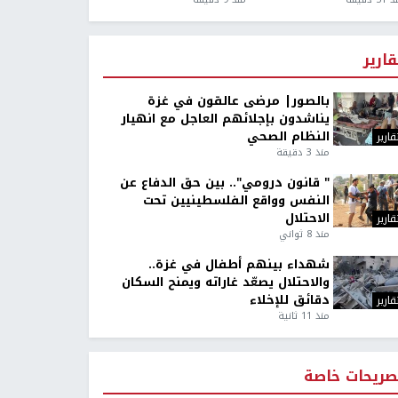
قارير
بالصور| مرضى عالقون في غزة
يناشدون بإجلائهم العاجل مع انهيار
النظام الصحي
قارير
منذ 3 دقيقة
" قانون درومي".. بين حق الدفاع عن
النفس وواقع الفلسطينيين تحت
الاحتلال
قارير
منذ 8 ثواني
شهداء بينهم أطفال في غزة..
والاحتلال يصعّد غاراته ويمنح السكان
دقائق للإخلاء
قارير
منذ 11 ثانية
صريحات خاصة