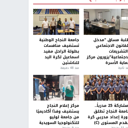
لبة مساق "مدخل
جامعة النجاح الوطنية
لقانون الاجتماعي
تستضيف منافسات
التشريعات
بطولة الراحل مفيد
لاجتماعية"يزورون مركز
اسماعيل لكرة اليد
ماية الأسرة
للناشئين
ذ ثانية
منذ 48 دقيقة
بمشاركة 25 مدرباً..
مركز إعلام النجاح
امعة النجاح تطلق
يستضيف وفدًا أكاديميًا
ورة إعداد مدربي كرة
من جامعة لوليو
قدم المستوى (C)
للتكنولوجيا السويدية
5 دقيقة
منذ 9 دقيقة