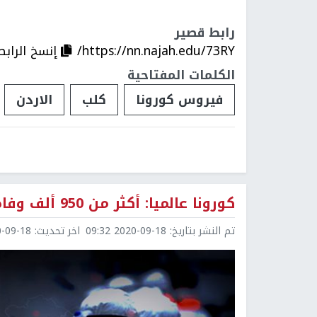
رابط قصير
https://nn.najah.edu/73RY/
إنسخ الرابط
الكلمات المفتاحية
فيروس كورونا
كلب
الاردن
كورونا عالميا: أكثر من 950 ألف وفاة و30 مليونا و357 الف إصابة
تم النشر بتاريخ:
2020-09-18 09:32
اخر تحديث:
9-18 11:09