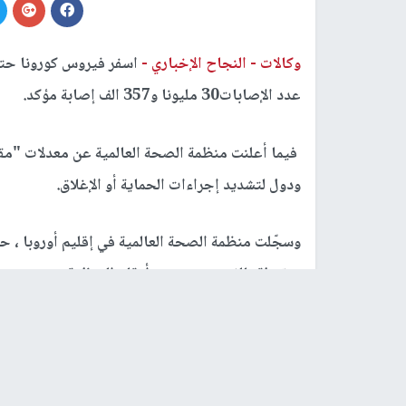
وكالات -
النجاح الإخباري -
عدد الإصابات30 مليونا و357 الف إصابة مؤكد.
فيما أعلنت منظمة الصحة العالمية عن معدلات "مق
ودول لتشديد إجراءات الحماية أو الإغلاق.
مرتبطة بالفيروس بحسب أرقام المنظمة.
رابط قصير
https://nn.najah.edu/73R2/
الكلمات المفتاحية