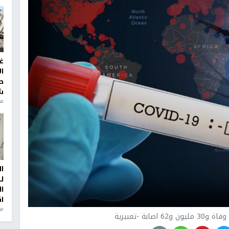
غ
ا
ط
ش
منذ 2
ا
ل
ا
ا
من