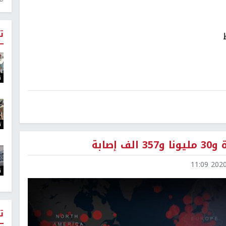
ت
ت
ت
2020-0
ت
ت