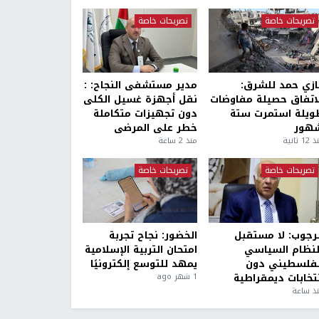
تصريحات خاصة
تصريحات خاصة
ازي حمد للشرق:
مدير مستشفى النجاح: :
لاتفاق حصيلة مفاوضات
نقل أجهزة غسيل الكلى
ويلة استمرت ستة
دون تجهيزات متكاملة
هور
خطر على المرضى
1 ثانية
منذ 2 ساعة
تصريحات خاصة
تصريحات خاصة
لرجوب: لا مستقبل
الخضور: نجاح تجربة
لنظام السياسي
امتحان التربية الإسلامية
لفلسطيني دون
يمهد للتوسع إلكترونيًا
نتخابات ديمقراطية
1 شهر ago
ذ ساعة