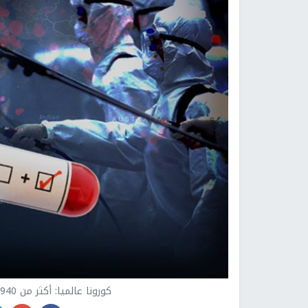
كورونا عالميا: أكثر من 940 وفاة و30 مليون و62 اصابة -تعبيرية