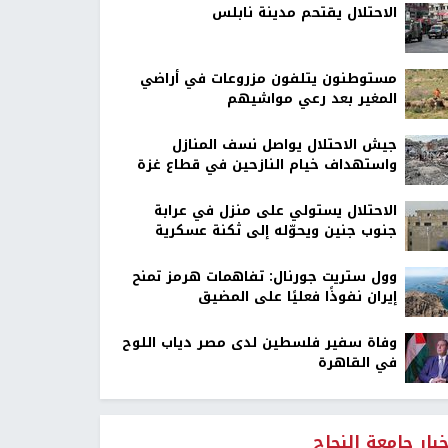
الاحتلال يقتحم مدينة نابلس
مستوطنون يتلفون مزروعات في أراضي
المغير بعد رعي مواشيهم
جيش الاحتلال يواصل نسف المنازل
واستهداف خيام النازحين في قطاع غزة
الاحتلال يستولي على منزل في عرابة
جنوب جنين ويحوّله إلى ثكنة عسكرية
وول ستريت جورنال: تفاهمات هرمز تمنح
إيران نفوذًا فعليًا على المضيق
وفاة سفير فلسطين لدى مصر دياب اللوح
في القاهرة
خبار جامعة النجاح