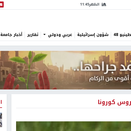
الظهر
11:45
البث
نيو 48
شؤون إسرائيلية
عربي ودولي
تقارير
أخبار جامعة 
روس كورونا
ا