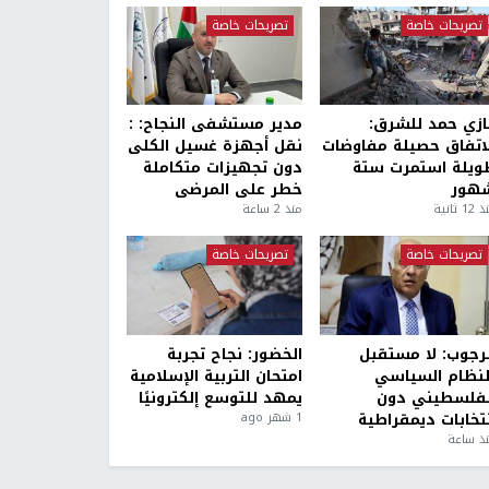
تصريحات خاصة
تصريحات خاصة
ازي حمد للشرق:
مدير مستشفى النجاح: :
لاتفاق حصيلة مفاوضات
نقل أجهزة غسيل الكلى
ويلة استمرت ستة
دون تجهيزات متكاملة
هور
خطر على المرضى
1 ثانية
منذ 2 ساعة
تصريحات خاصة
تصريحات خاصة
لرجوب: لا مستقبل
الخضور: نجاح تجربة
لنظام السياسي
امتحان التربية الإسلامية
لفلسطيني دون
يمهد للتوسع إلكترونيًا
نتخابات ديمقراطية
1 شهر ago
ذ ساعة