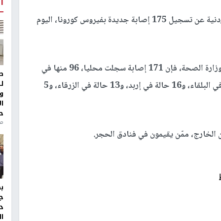
أ
كشفت وزارة الصحة الأردنية عن تسجيل 175 إصابة جديدة بفيروس كورونا، اليوم
وحسب الموجز الإعلامي الصادر عن رئاسة الوزراء ووزارة الصحة، فإن 171 إصابة سجلت محليا، 96 منها في
ط
ل
العاصمة عمان، إضافة إلى 20 في الكرك، و19 حالة في البلقاء، و16 حالة في إربد، و13 حالة في الزرقاء، و5
و
ا
ح
من
ج
د
ال