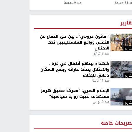
5 دقيقة
منذ 9 دقيقة
قارير
" قانون درومي".. بين حق الدفاع عن
النفس وواقع الفلسطينيين تحت
الاحتلال
قارير
منذ 8 ثواني
شهداء بينهم أطفال في غزة..
والاحتلال يصعّد غاراته ويمنح السكان
دقائق للإخلاء
قارير
منذ 11 ثانية
الإعلام العبري: "معركة مضيق هرمز
تستهدف تثبيت رواية سياسية"
منذ 9 ثواني
قارير
صريحات خاصة