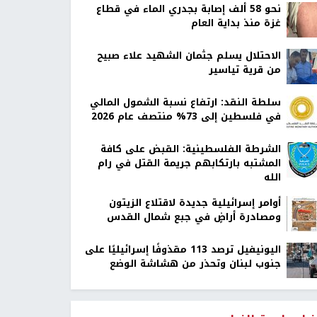
نحو 58 ألف إصابة بجدري الماء في قطاع
غزة منذ بداية العام
الاحتلال يسلم جثمان الشهيد علاء صبيح
من قرية تياسير
سلطة النقد: ارتفاع نسبة الشمول المالي
في فلسطين إلى 73% منتصف عام 2026
الشرطة الفلسطينية: القبض على كافة
المشتبه بارتكابهم جريمة القتل في رام
الله
أوامر إسرائيلية جديدة لاقتلاع الزيتون
ومصادرة أراضٍ في جبع شمال القدس
اليونيفيل ترصد 113 مقذوفًا إسرائيليًا على
جنوب لبنان وتحذر من هشاشة الوضع