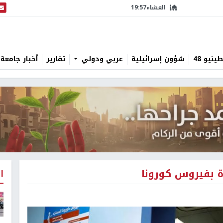
العشاء
19:57
البث
نيو 48
شؤون إسرائيلية
عربي ودولي
تقارير
أخبار جامعة 
ا