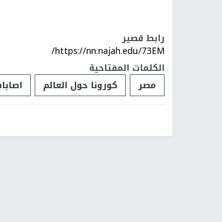
رابط قصير
https://nn.najah.edu/73EM/
الكلمات المفتاحية
مصر
كورونا حول العالم
اصابا
فلسطينيات
فلسطينيو 48
تقارير
أخبار جامعة 