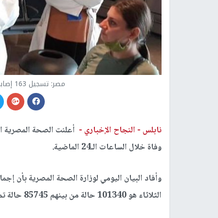
مصر: تسجيل 163 إصابة بفيروس كورونا و18 حالة وفاة
نابلس -
النجاح الإخباري -
وفاة خلال الساعات الـ24 الماضية.
وأفاد البيان اليومي لوزارة الصحة المصرية بأن إجم
الثلاثاء هو 101340 حالة من بينهم 85745 حالة تم شفاؤها و5679 حالة وفاة.