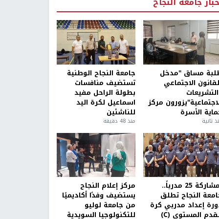
خبار جامعة النجاح
لبة مساق "مدخل
جامعة النجاح الوطنية
لقانون الاجتماعي
تستضيف منافسات
التشريعات
بطولة الراحل مفيد
لاجتماعية"يزورون مركز
اسماعيل لكرة اليد
ماية الأسرة
للناشئين
ذ ثانية
منذ 48 دقيقة
بمشاركة 25 مدرباً..
مركز إعلام النجاح
امعة النجاح تطلق
يستضيف وفدًا أكاديميًا
ورة إعداد مدربي كرة
من جامعة لوليو
قدم المستوى (C)
للتكنولوجيا السويدية