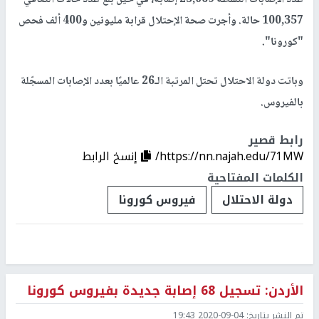
100,357 حالة. وأجرت صحة الإحتلال قرابة مليونين و400 ألف فحص
"كورونا".
وباتت دولة الاحتلال تحتل المرتبة الـ26 عالميًا بعدد الإصابات المسجّلة
بالفيروس.
رابط قصير
https://nn.najah.edu/71MW/
إنسخ الرابط
الكلمات المفتاحية
دولة الاحتلال
فيروس كورونا
الأردن: تسجيل 68 إصابة جديدة بفيروس كورونا
تم النشر بتاريخ:
2020-09-04 19:43