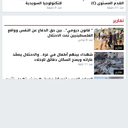
القدم المستوى (C)
للتكنولوجيا السويدية
منذ 51 دقيقة
منذ 9 دقيقة
تقارير
" قانون درومي".. بين حق الدفاع عن النفس وواقع
الفلسطينيين تحت الاحتلال
منذ 8 ثواني
تقارير
شهداء بينهم أطفال في غزة.. والاحتلال يصعّد
غاراته ويمنح السكان دقائق للإخلاء
منذ 11 ثانية
تقارير
الإعلام العبري: "معركة مضيق هرمز تستهدف تثبيت
رواية سياسية"
منذ 9 ثواني
تقارير
تصريحات خاصة
تصريحات خاصة
تصريحات خاصة