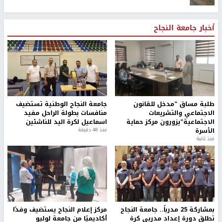
أخبار جامعة النجاح
طلبة مساق "مدخل للقانون
جامعة النجاح الوطنية تستضيف
الاجتماعي والتشريعات
منافسات بطولة الراحل مفيد
الاجتماعية"يزورون مركز حماية
اسماعيل لكرة اليد للناشئين
الأسرة
منذ 48 دقيقة
منذ ثانية
بمشاركة 25 مدرباً.. جامعة النجاح
مركز إعلام النجاح يستضيف وفدًا
تطلق دورة إعداد مدربي كرة
أكاديميًا من جامعة لوليو