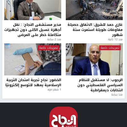
غازي حمد للشرق: الاتفاق حصيلة
مدير مستشفى النجاح: : نقل
مفاوضات طويلة استمرت ستة
أجهزة غسيل الكلى دون تجهيزات
شهور
متكاملة خطر على المرضى
منذ 12 ثانية
منذ 2 ساعة
تصريحات خاصة
تصريحات خاصة
الرجوب: لا مستقبل للنظام
الخضور: نجاح تجربة امتحان التربية
السياسي الفلسطيني دون
الإسلامية يمهد للتوسع إلكترونيًا
انتخابات ديمقراطية
1 شهر ago
منذ ساعة