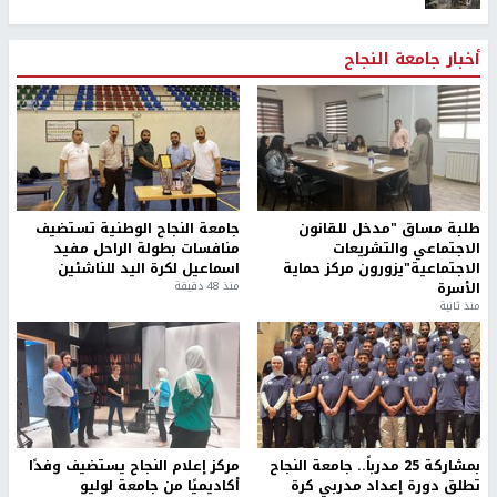
أخبار جامعة النجاح
طلبة مساق "مدخل للقانون
جامعة النجاح الوطنية تستضيف
الاجتماعي والتشريعات
منافسات بطولة الراحل مفيد
الاجتماعية"يزورون مركز حماية
اسماعيل لكرة اليد للناشئين
الأسرة
منذ 48 دقيقة
منذ ثانية
بمشاركة 25 مدرباً.. جامعة النجاح
مركز إعلام النجاح يستضيف وفدًا
تطلق دورة إعداد مدربي كرة
أكاديميًا من جامعة لوليو