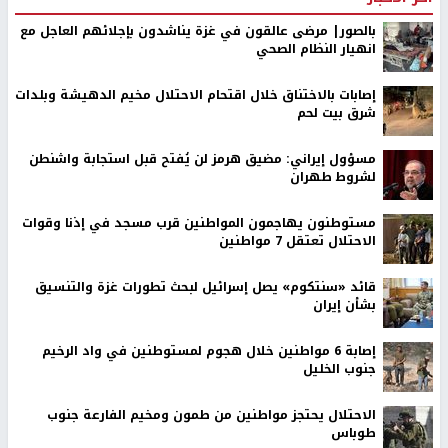
بالصور| مرضى عالقون في غزة يناشدون بإجلائهم العاجل مع
انهيار النظام الصحي
إصابات بالاختناق خلال اقتحام الاحتلال مخيم الدهيشة وبلدات
شرق بيت لحم
مسؤول إيراني: مضيق هرمز لن يُفتح قبل استجابة واشنطن
لشروط طهران
مستوطنون يهاجمون المواطنين قرب مسجد في إذنا وقوات
الاحتلال تعتقل 7 مواطنين
قائد «سنتكوم» يصل إسرائيل لبحث تطورات غزة والتنسيق
بشأن إيران
إصابة 6 مواطنين خلال هجوم لمستوطنين في واد الرخيم
جنوب الخليل
الاحتلال يحتجز مواطنين من طمون ومخيم الفارعة جنوب
طوباس