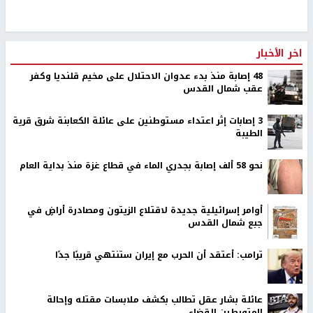
اخر الأخبار
48 إصابة منذ بدء عدوان الاحتلال على مخيم قلنديا وكفر
عقب شمال القدس
‏3 إصابات إثر اعتداء مستوطنين على عائلة الكعابنة شرق قرية
الطيبة
نحو 58 ألف إصابة بجدري الماء في قطاع غزة منذ بداية العام
أوامر إسرائيلية جديدة لاقتلاع الزيتون ومصادرة أراضٍ في
جبع شمال القدس
ترامب: أعتقد أن الحرب مع إيران ستنتهي قريبًا جدًا
عائلة بشار عقل تطالب بكشف ملابسات مقتله وإحالة
المتورطين للقضاء