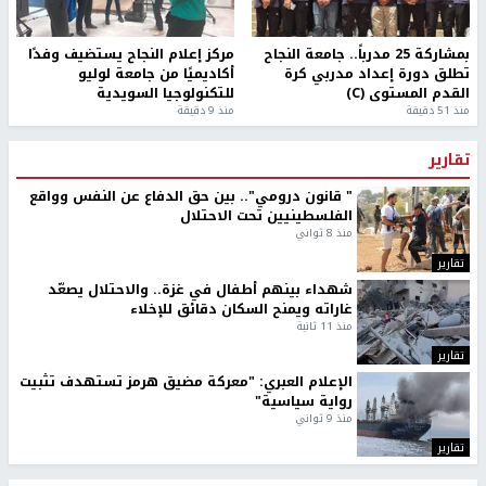
بمشاركة 25 مدرباً.. جامعة النجاح
مركز إعلام النجاح يستضيف وفدًا
تطلق دورة إعداد مدربي كرة
أكاديميًا من جامعة لوليو
القدم المستوى (C)
للتكنولوجيا السويدية
منذ 51 دقيقة
منذ 9 دقيقة
تقارير
" قانون درومي".. بين حق الدفاع عن النفس وواقع
الفلسطينيين تحت الاحتلال
منذ 8 ثواني
تقارير
شهداء بينهم أطفال في غزة.. والاحتلال يصعّد
غاراته ويمنح السكان دقائق للإخلاء
منذ 11 ثانية
تقارير
الإعلام العبري: "معركة مضيق هرمز تستهدف تثبيت
رواية سياسية"
منذ 9 ثواني
تقارير