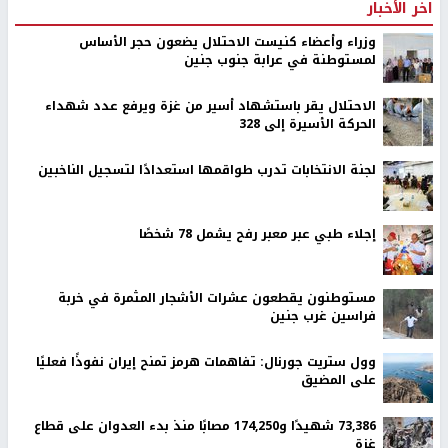
اخر الأخبار
وزراء وأعضاء كنيست الاحتلال يضعون حجر الأساس
لمستوطنة في عرابة جنوب جنين
الاحتلال يقر باستشهاد أسير من غزة ويرفع عدد شهداء
الحركة الأسيرة إلى 328
لجنة الانتخابات تدرب طواقمها استعدادًا لتسجيل الناخبين
إجلاء طبي عبر معبر رفح يشمل 78 شخصًا
مستوطنون يقطعون عشرات الأشجار المثمرة في خربة
فراسين غرب جنين
وول ستريت جورنال: تفاهمات هرمز تمنح إيران نفوذًا فعليًا
على المضيق
73,386 شهيدًا و174,250 مصابًا منذ بدء العدوان على قطاع
غزة