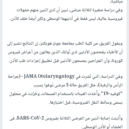
مباشرة.
وفي دراسة صغيرة لثلاثة مرضى، تبين أن لدى اثنين منهم حمولات
فيروسية عالية، ليس فقط في أذنيهما الوسطى ولكن أيضا خلف الأذن.
ويقول الفريق، من كلية الطب بجامعة جونز هوبكنز، إن النتائج تشير إلى
أن الأطباء يفحصون الأذنين لدى أولئك الذين يعانون من أعراض فيروس
كورونا، وأن الجراحين يمسحون الأذنين قبل تطبيق إجراءات طب الأذن.
وفي الدراسة، التي نُشرت في JAMA Otolaryngology - (جراحة
الرأس والرقبة)، حلل الفريق حالة 3 مرضى توفوا بسبب
"كوفيد-19".وأُخذت العينات باستخدام المسحات، وخُزّنت في محلول
يسمى وسائط النقل الفيروسية، قبل اختبارها.
وأُثبتت إصابة اثنين من المرضى الثلاثة بفيروس SARS-CoV-2، فى
الخشاء أو الأذن الوسطى.