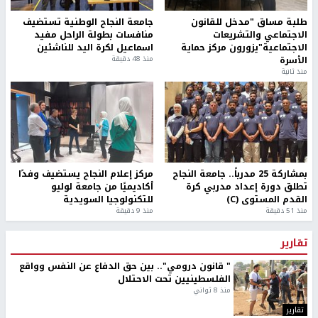
طلبة مساق "مدخل للقانون
جامعة النجاح الوطنية تستضيف
الاجتماعي والتشريعات
منافسات بطولة الراحل مفيد
الاجتماعية"يزورون مركز حماية
اسماعيل لكرة اليد للناشئين
الأسرة
منذ 48 دقيقة
منذ ثانية
بمشاركة 25 مدرباً.. جامعة النجاح
مركز إعلام النجاح يستضيف وفدًا
تطلق دورة إعداد مدربي كرة
أكاديميًا من جامعة لوليو
القدم المستوى (C)
للتكنولوجيا السويدية
منذ 51 دقيقة
منذ 9 دقيقة
تقارير
" قانون درومي".. بين حق الدفاع عن النفس وواقع
الفلسطينيين تحت الاحتلال
منذ 8 ثواني
تقارير