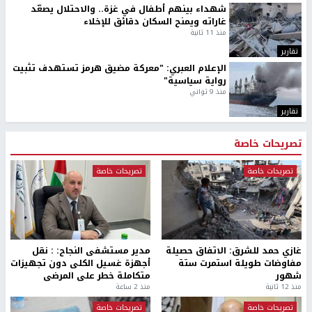
شهداء بينهم أطفال في غزة.. والاحتلال يصعّد
غاراته ويمنح السكان دقائق للإخلاء
منذ 11 ثانية
تقارير
الإعلام العبري: "معركة مضيق هرمز تستهدف تثبيت
رواية سياسية"
منذ 9 ثواني
تقارير
تصريحات خاصة
تصريحات خاصة
تصريحات خاصة
غازي حمد للشرق: الاتفاق حصيلة
مدير مستشفى النجاح: : نقل
مفاوضات طويلة استمرت ستة
أجهزة غسيل الكلى دون تجهيزات
شهور
متكاملة خطر على المرضى
منذ 12 ثانية
منذ 2 ساعة
تصريحات خاصة
تصريحات خاصة