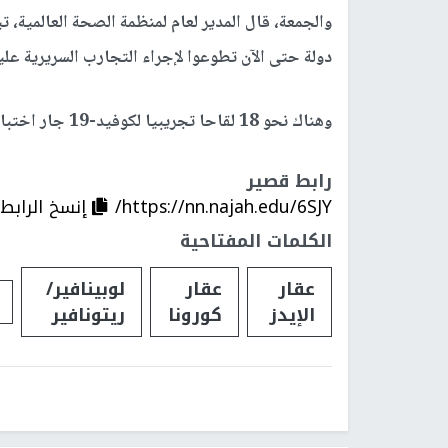
دولة حتى الآن تطوعوا لإجراء التجارب السريرية عل
وهناك نحو 18 لقاحا تجريبيا لكوفيد-19 جار اختبارها على البشر من بين قرابة 150 علاجا يجري تطويرها.
رابط قصير
https://nn.najah.edu/6SJY/
إنسخ الرابط
الكلمات المفتاحية
عقار
عقار
لوبينافير/
الإيدز
كورونا
ريتونافير