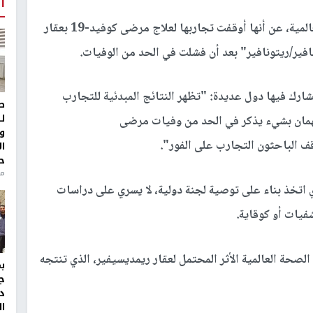
أ
كشفت منظمة الصحة العالمية، عن أنها أوقفت تجاربها لعلاج مرضى كوفيد-19 بعقار
افير/ريتونافير" بعد أن فشلت في الحد من الوفيات.
ارك فيها دول عديدة: "تظهر النتائج المبدئية للتجارب
ط
ل
سهمان بشيء يذكر في الحد من وفيات مرضى
و
ا
ح
من
ذي اتخذ بناء على توصية لجنة دولية، لا يسري على دراسات
يات أو كوقاية.
صحة العالمية الأثر المحتمل لعقار ريمديسيفير، الذي تنتجه
ج
د
ال