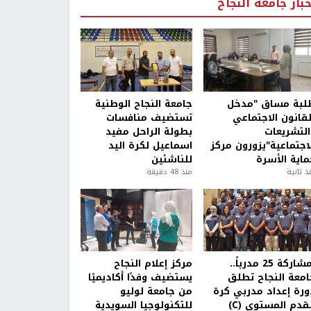
خبار جامعة النجاح
لبة مساق "مدخل
جامعة النجاح الوطنية
لقانون الاجتماعي
تستضيف منافسات
التشريعات
بطولة الراحل مفيد
لاجتماعية"يزورون مركز
اسماعيل لكرة اليد
ماية الأسرة
للناشئين
ذ ثانية
منذ 48 دقيقة
بمشاركة 25 مدرباً..
مركز إعلام النجاح
امعة النجاح تطلق
يستضيف وفدًا أكاديميًا
ورة إعداد مدربي كرة
من جامعة لوليو
قدم المستوى (C)
للتكنولوجيا السويدية