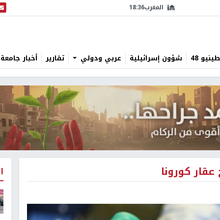
المغرب
18:36
البث
نيو 48
شؤون إسرائيلية
عربي ودولي
تقارير
أخبار جامعة 
 عقار كورونا
ا