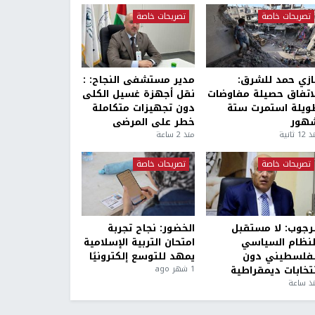
تصريحات خاصة
تصريحات خاصة
ازي حمد للشرق:
مدير مستشفى النجاح: :
لاتفاق حصيلة مفاوضات
نقل أجهزة غسيل الكلى
ويلة استمرت ستة
دون تجهيزات متكاملة
هور
خطر على المرضى
1 ثانية
منذ 2 ساعة
تصريحات خاصة
تصريحات خاصة
لرجوب: لا مستقبل
الخضور: نجاح تجربة
لنظام السياسي
امتحان التربية الإسلامية
لفلسطيني دون
يمهد للتوسع إلكترونيًا
نتخابات ديمقراطية
1 شهر ago
ذ ساعة