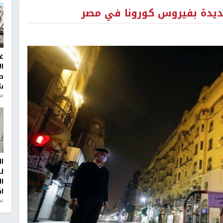
غ
ا
ط
ش
منذ 2
ا
ل
ا
ا
من