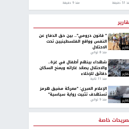
5 دقيقة
منذ 9 دقيقة
قارير
" قانون درومي".. بين حق الدفاع عن
النفس وواقع الفلسطينيين تحت
الاحتلال
قارير
منذ 8 ثواني
شهداء بينهم أطفال في غزة..
والاحتلال يصعّد غاراته ويمنح السكان
دقائق للإخلاء
قارير
منذ 11 ثانية
الإعلام العبري: "معركة مضيق هرمز
تستهدف تثبيت رواية سياسية"
منذ 9 ثواني
قارير
صريحات خاصة