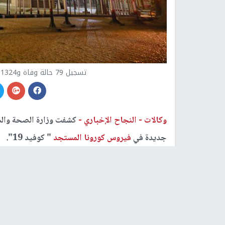
تسجيل 79 حالة وفاة و1324 إصابة جديدة بفيروس كورونا في مصر
وكالات -
النجاح الإخباري -
جديدة في
فيروس كورونا المستجد
" كوفيد 19".
وذكر المتحدث الرسمي لوزارة الصحة خالد مجاهد في 
ارتفع ليصبح 20103 حالة، مشيرا إلى أن إجمالي العدد الذي تم تسجيله في مصر ب
اليوم هو 74035 حالة و3280 حالة وفاة.