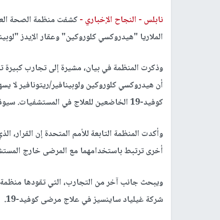
نابلس -
النجاح الإخباري -
الملاريا "هيدروكسي كلوروكين" وعقار الإيدز "لوبين
وذكرت المنظمة في بيان، مشيرة إلى تجارب كبيرة تش
أن هيدروكسي كلوروكين ولوبينافير/ريتونافير لا ي
كوفيد-19 الخاضعين للعلاج في المستشفيات. سيوقف الباحثون التجارب على الفور".
وأكدت المنظمة التابعة للأمم المتحدة إن القرار، ال
أخرى ترتبط باستخدامهما مع المرضى خارج المستشف
ويبحث جانب آخر من التجارب، التي تقودها منظمة ال
شركة غيلياد ساينسيز في علاج مرضى كوفيد-19.