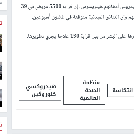
منذ 1
والجمعة، قال المدير لعام لمنظمة الصحة العالمية، تيدروس أدهانوم غيبريسوس، إن قرابة 5500 مريض في 39
يهم وإن النتائج المبدئية متوقعة في غضون أسبوعين.
ت
ت
ت
منظمة
هيدروكسي
انتكاسة
الصحة
كلوروكين
العالمية
ت
ت