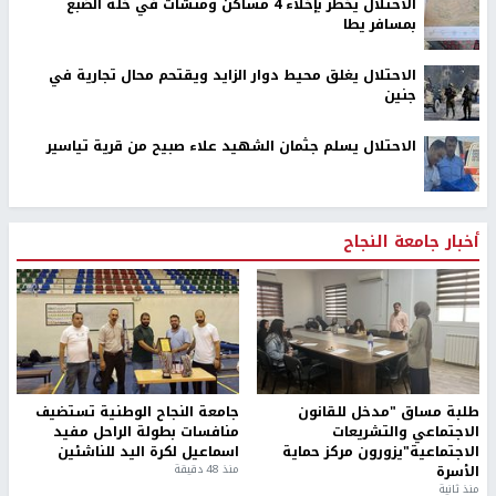
الاحتلال يخطر بإخلاء 4 مساكن ومنشآت في خلة الضبع
بمسافر يطا
الاحتلال يغلق محيط دوار الزايد ويقتحم محال تجارية في
جنين
الاحتلال يسلم جثمان الشهيد علاء صبيح من قرية تياسير
أخبار جامعة النجاح
طلبة مساق "مدخل للقانون
جامعة النجاح الوطنية تستضيف
الاجتماعي والتشريعات
منافسات بطولة الراحل مفيد
الاجتماعية"يزورون مركز حماية
اسماعيل لكرة اليد للناشئين
الأسرة
منذ 48 دقيقة
منذ ثانية