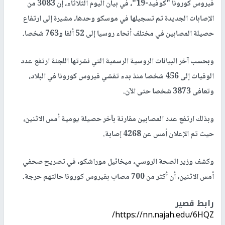
فيروس كورونا "كوفيد-19"، في بيان اليوم الثلاثاء، إن 3083 من
الإصابات الجديدة تم تسجيلها في موسكو وحدها، مشيرة إلى ارتفاع
حصيلة المصابين في مختلف أنحاء روسيا إلى 52 ألفا و763 شخصا.
وبحسب آخر البيانات الروسية الرسمية التي نشرتها اللجنة ارتفع عدد
الوفيات إلى 456 شخصا منذ بدء تفشي فيروس كورونا في البلاد،
وتعافى 3873 شخصا حتى الآن.
وبذلك ارتفع عدد المصابين مقارنة بآخر حصيلة يومية أمس الاثنين،
حيث تم الإعلان أمس عن 4268 إصابة.
وكشف وزير الصحة الروسي، ميخائيل موراشكو، في تصريح صحفي
أمس الاثنين، أن أكثر من 700 مصاب بفيروس كورونا حالتهم حرجة.
رابط قصير
https://nn.najah.edu/6HQZ/