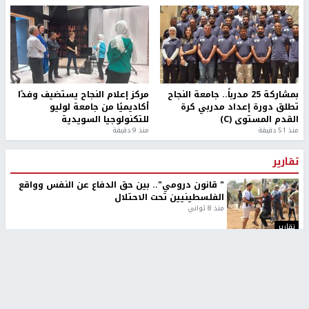
بمشاركة 25 مدرباً.. جامعة النجاح
مركز إعلام النجاح يستضيف وفدًا
تطلق دورة إعداد مدربي كرة
أكاديميًا من جامعة لوليو
القدم المستوى (C)
للتكنولوجيا السويدية
منذ 51 دقيقة
منذ 9 دقيقة
تقارير
" قانون درومي".. بين حق الدفاع عن النفس وواقع
الفلسطينيين تحت الاحتلال
منذ 8 ثواني
تقارير
شهداء بينهم أطفال في غزة.. والاحتلال يصعّد
غاراته ويمنح السكان دقائق للإخلاء
منذ 11 ثانية
تقارير
الإعلام العبري: "معركة مضيق هرمز تستهدف تثبيت