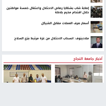
إصابة شاب بشظايا رصاص الاحتلال واعتقال خمسة مواطنين
خلال اقتحام مخيم بلاطة
أسعار صرف العملات مقابل الشيكل
ملادينوف: انسحاب الاحتلال من غزة مرتبط بنزع السلاح
أخبار جامعة النجاح
طلبة مساق "مدخل للقانون
جامعة النجاح الوطنية تستضيف
الاجتماعي والتشريعات
منافسات بطولة الراحل مفيد
الاجتماعية"يزورون مركز حماية
اسماعيل لكرة اليد للناشئين