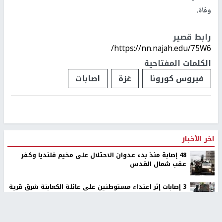
وفاة.
رابط قصير
https://nn.najah.edu/75W6/
الكلمات المفتاحية
فيروس كورونا
غزة
اصابات
اخر الأخبار
48 إصابة منذ بدء عدوان الاحتلال على مخيم قلنديا وكفر
عقب شمال القدس
‏3 إصابات إثر اعتداء مستوطنين على عائلة الكعابنة شرق قرية
الطيبة
نحو 58 ألف إصابة بجدري الماء في قطاع غزة منذ بداية العام