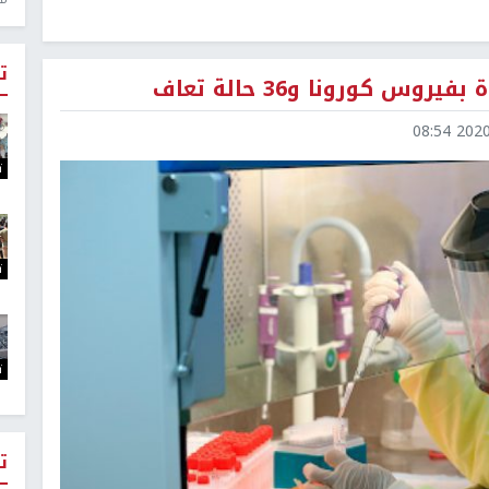
ت
2020-0
ت
ت
ت
ت