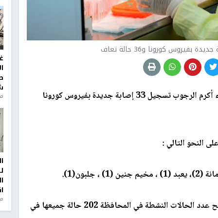
غ
ا
ط
ش
أعلن محافظ جنين اللواء أكرم الرجوب تسجيل 33 إصابة جديدة بفيروس كورونا
منذ 2
 النحو التالي :
ا
ل
ا
ا
من
وأضاف بأنه تم تسجيل 36 حالة شفاء جديدة، ليصبح عدد الحالات النشطة في المحافظة 202 حالة جميعها في