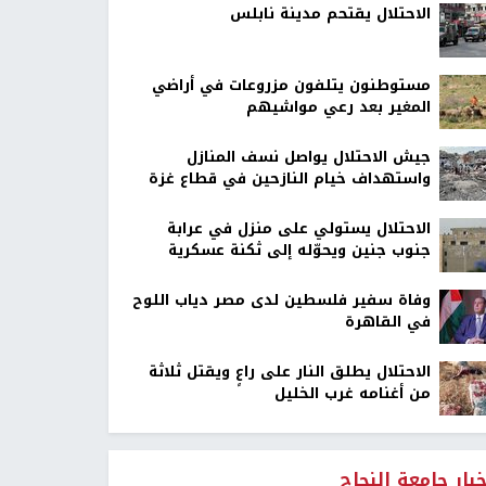
الاحتلال يقتحم مدينة نابلس
مستوطنون يتلفون مزروعات في أراضي
المغير بعد رعي مواشيهم
جيش الاحتلال يواصل نسف المنازل
واستهداف خيام النازحين في قطاع غزة
الاحتلال يستولي على منزل في عرابة
جنوب جنين ويحوّله إلى ثكنة عسكرية
وفاة سفير فلسطين لدى مصر دياب اللوح
في القاهرة
الاحتلال يطلق النار على راعٍ ويقتل ثلاثة
من أغنامه غرب الخليل
خبار جامعة النجاح