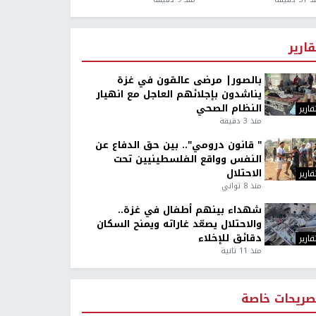
قارير
بالصور| مرضى عالقون في غزة
يناشدون بإجلائهم العاجل مع انهيار
النظام الصحي
قارير
منذ 3 دقيقة
" قانون درومي".. بين حق الدفاع عن
النفس وواقع الفلسطينيين تحت
الاحتلال
قارير
منذ 8 ثواني
شهداء بينهم أطفال في غزة..
والاحتلال يصعّد غاراته ويمنح السكان
دقائق للإخلاء
قارير
منذ 11 ثانية
صريحات خاصة