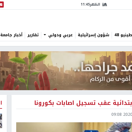
الظهر
11:45
البث
نيو 48
شؤون إسرائيلية
عربي ودولي
تقارير
أخبار جامعة 
بتدائية عقب تسجيل اصابات بكورونا
ا
2020-0