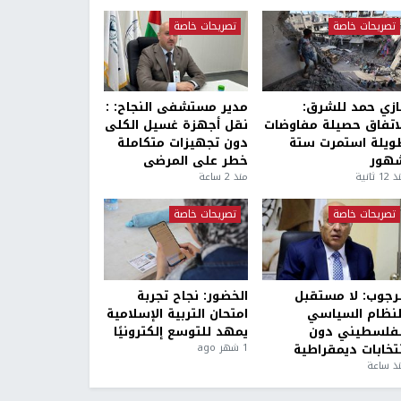
تصريحات خاصة
تصريحات خاصة
ازي حمد للشرق:
مدير مستشفى النجاح: :
لاتفاق حصيلة مفاوضات
نقل أجهزة غسيل الكلى
ويلة استمرت ستة
دون تجهيزات متكاملة
هور
خطر على المرضى
1 ثانية
منذ 2 ساعة
تصريحات خاصة
تصريحات خاصة
لرجوب: لا مستقبل
الخضور: نجاح تجربة
لنظام السياسي
امتحان التربية الإسلامية
لفلسطيني دون
يمهد للتوسع إلكترونيًا
نتخابات ديمقراطية
1 شهر ago
ذ ساعة