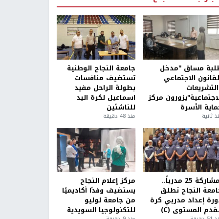
لبة مساق "مدخل
جامعة النجاح الوطنية
لقانون الاجتماعي
تستضيف منافسات
التشريعات
بطولة الراحل مفيد
لاجتماعية"يزورون مركز
اسماعيل لكرة اليد
ماية الأسرة
للناشئين
ذ ثانية
منذ 48 دقيقة
بمشاركة 25 مدرباً..
مركز إعلام النجاح
امعة النجاح تطلق
يستضيف وفدًا أكاديميًا
ورة إعداد مدربي كرة
من جامعة لوليو
قدم المستوى (C)
للتكنولوجيا السويدية
5 دقيقة
منذ 9 دقيقة