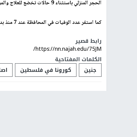
الحجر المنزلي باستثناء 9 حالات تخضع للعلاج والمراقبة في قسم العزل في مستشفى الشهيد خليل سليمان.
كما استقر عدد الوفيات في المحافظة عند 7 منذ بدء الجائحة.
رابط قصير
https://nn.najah.edu/75JM/
الكلمات المفتاحية
جنين
كورونا في فلسطين
اصا
فلسطينيات
فلسطينيو 48