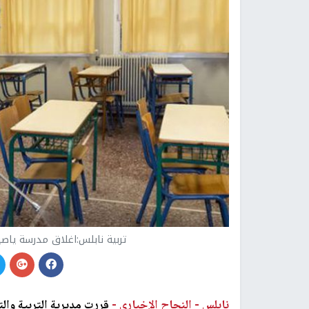
تربية نابلس:اغلاق مدرسة ياصي
نابلس -
النجاح الإخباري -
قررت مديرية التربية وال