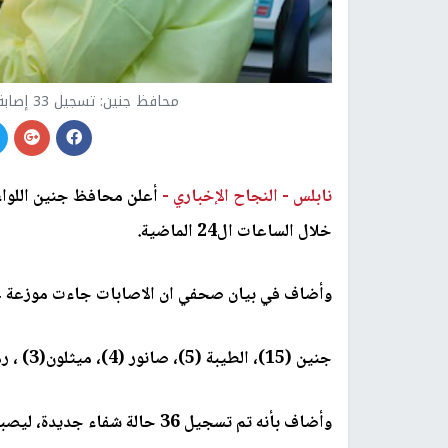
محافظ جنين: تسجيل 33 إصابة جديدة بفيروس كورونا و36 حالة تعاف
نابلس -
النجاح الإخباري -
خلال الساعات ال24 الماضية.
وأضاف في بيان صحفي ان الاصابات جاءت موزعة على
جنين (15)، الطيبة (5)، صانور (4)، ميثلون(3) ، رمانة (2)، يعبد (1) ، مخيم جنين (1) ، جلبون(1).