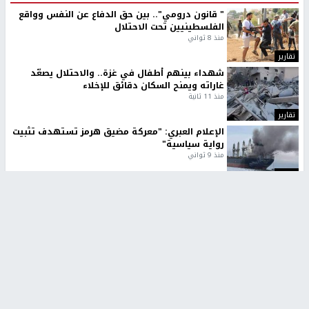
" قانون درومي".. بين حق الدفاع عن النفس وواقع
الفلسطينيين تحت الاحتلال
منذ 8 ثواني
تقارير
شهداء بينهم أطفال في غزة.. والاحتلال يصعّد
غاراته ويمنح السكان دقائق للإخلاء
منذ 11 ثانية
تقارير
الإعلام العبري: "معركة مضيق هرمز تستهدف تثبيت
رواية سياسية"
منذ 9 ثواني
تقارير
تصريحات خاصة
تصريحات خاصة
تصريحات خاصة