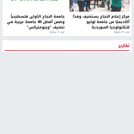
مركز إعلام النجاح يستضيف وفدًا
جامعة النجاح الأولى فلسطينياً
أكاديميًا من جامعة لوليو
وضمن أفضل 40 جامعة عربية في
للتكنولوجيا السويدية
تصنيف "ويبومتركس"
منذ 9 دقيقة
منذ 2 ساعة
تقارير
" قانون درومي".. بين حق الدفاع عن النفس وواقع
الفلسطينيين تحت الاحتلال
منذ 8 ثواني
تقارير
شهداء بينهم أطفال في غزة.. والاحتلال يصعّد
غاراته ويمنح السكان دقائق للإخلاء
منذ 11 ثانية
تقارير
الإعلام العبري: "معركة مضيق هرمز تستهدف تثبيت
رواية سياسية"
منذ 9 ثواني
تقارير