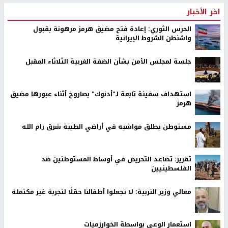
اخر الأخبار
الحرس الثوري: إعادة فتح مضيق هرمز مرهونة بقبول
واشنطن الشروط الإيرانية
جلسة لمجلس الأمن بشأن الضفة الغربية الثلاثاء المقبل
استهداف سفينة تابعة لـ"أدنوك" بصاروخ أثناء عبورها مضيق
هرمز
مستوطن يطلق مواشيه في أراضي الطيبة شرق رام الله
تقرير: تصاعد التحريض في أوساط المستوطنين ضد
الفلسطينيين
معالي وزير التربية: لا تجعلوا أطفالنا حقلًا لتجربة غير مكتملة
استعمار الوعي بواسطة الخوارزميات