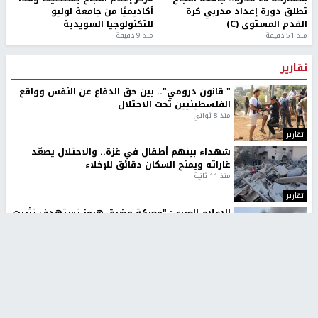
تطلق دورة إعداد مدربي كرة
أكاديميًا من جامعة لوليو
القدم المستوى (C)
للتكنولوجيا السويدية
منذ 51 دقيقة
منذ 9 دقيقة
تقارير
" قانون درومي".. بين حق الدفاع عن النفس وواقع
الفلسطينيين تحت الاحتلال
منذ 8 ثواني
تقارير
شهداء بينهم أطفال في غزة.. والاحتلال يصعّد
غاراته ويمنح السكان دقائق للإخلاء
منذ 11 ثانية
تقارير
الإعلام العبري: "معركة مضيق هرمز تستهدف تثبيت
رواية سياسية"
منذ 9 ثواني
تقارير
تصريحات خاصة
تصريحات خاصة
تصريحات خاصة