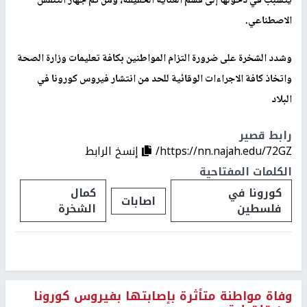
يتسبب في دخولها إلى قسم العناية الخفيفة، ومن ثم جهاز التنفس
الاصطناعي.
وشدد الشخرة على ضرورة التزام المواطنين بكافة تعليمات وزارة الصحة
واتخاذ كافة الاجراءات الوقائية للحد من انتشار فيروس كورونا في
البلاد
رابط قصير
https://nn.najah.edu/72GZ/
إنسخ الرابط
الكلمات المفتاحية
كورونا في
كمال
اصابات
فلسطين
الشخرة
وفاة مواطنة متأثرة بإصابتها بفيروس كورونا