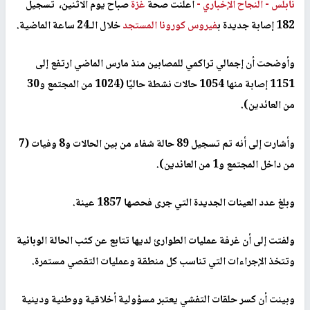
نابلس -
النجاح الإخباري -
أعلنت صحة
غزة
صباح يوم الاثنين، تسجيل
182 إصابة جديدة ب
فيروس كورونا المستجد
خلال الـ24 ساعة الماضية.
وأوضحت أن إجمالي تراكمي للمصابين منذ مارس الماضي ارتفع إلى
1151 إصابة منها 1054 حالات نشطة حاليًا (1024 من المجتمع و30
من العائدين).
وأشارت إلى أنه تم تسجيل 89 حالة شفاء من بين الحالات و8 وفيات (7
من داخل المجتمع و1 من العائدين).
وبلغ عدد العينات الجديدة التي جرى فحصها 1857 عينة.
ولفتت إلى أن غرفة عمليات الطوارئ لديها تتابع عن كثب الحالة الوبائية
وتتخذ الإجراءات التي تناسب كل منطقة وعمليات التقصي مستمرة.
وبينت أن كسر حلقات التفشي يعتبر مسؤولية أخلاقية ووطنية ودينية