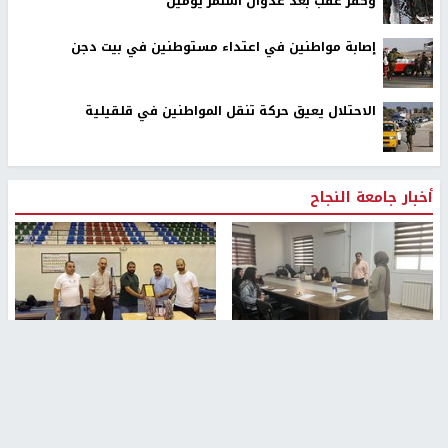
وكفر عقب بعد عدوان استمر يومين
إصابة مواطنين في اعتداء مستوطنين في بيت دجن
الاحتلال يعيق حركة تنقل المواطنين في قلقيلية
أخبار جامعة النجاح
طلبة مساق "مدخل للقانون
جامعة النجاح الوطنية تستضيف
الاجتماعي والتشريعات
منافسات بطولة الراحل مفيد
الاجتماعية"يزورون مركز حماية
اسماعيل لكرة اليد للناشئين
الأسرة
منذ 48 دقيقة
منذ 5 ثواني