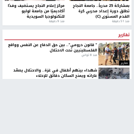
بمشاركة 25 مدرباً.. جامعة النجاح
مركز إعلام النجاح يستضيف وفدًا
تطلق دورة إعداد مدربي كرة
أكاديميًا من جامعة لوليو
القدم المستوى (C)
للتكنولوجيا السويدية
منذ 51 دقيقة
منذ 9 دقيقة
تقارير
" قانون درومي".. بين حق الدفاع عن النفس وواقع
الفلسطينيين تحت الاحتلال
منذ 8 ثواني
تقارير
شهداء بينهم أطفال في غزة.. والاحتلال يصعّد
غاراته ويمنح السكان دقائق للإخلاء
منذ 11 ثانية
تقارير
الإعلام العبري: "معركة مضيق هرمز تستهدف تثبيت
رواية سياسية"
منذ 9 ثواني
تقارير
تصريحات خاصة