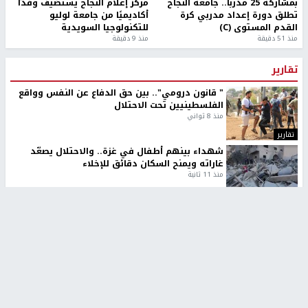
بمشاركة 25 مدرباً.. جامعة النجاح
مركز إعلام النجاح يستضيف وفدًا
تطلق دورة إعداد مدربي كرة
أكاديميًا من جامعة لوليو
القدم المستوى (C)
للتكنولوجيا السويدية
منذ 51 دقيقة
منذ 9 دقيقة
تقارير
" قانون درومي".. بين حق الدفاع عن النفس وواقع
الفلسطينيين تحت الاحتلال
منذ 8 ثواني
تقارير
شهداء بينهم أطفال في غزة.. والاحتلال يصعّد
غاراته ويمنح السكان دقائق للإخلاء
منذ 11 ثانية
تقارير
الإعلام العبري: "معركة مضيق هرمز تستهدف تثبيت
رواية سياسية"
منذ 9 ثواني
تقارير
تصريحات خاصة