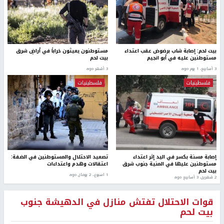
بيت لحم: إصابة شاب برضوض عقب اعتداء
مستوطنون يعيثون خراباً في أراضٍ شرق
مستوطنين عليه في أبو انجيم
بيت لحم
3 أسابيع، 1 يوم ago
3 أشهر ago
فلسطينيات
فلسطينيات
إصابة مسنة بكسر في اليد إثر اعتداء
تصعيد الاحتلال والمستوطنين في الضفة:
مستوطنين عليها في المنية جنوب شرق
اعتقالات وهدم واعتداءات
بيت لحم
1 اسبوع.، 2 يومان ago
2 شهرين، 3 أسابيع ago
قوات الاحتلال تفتش منازل في الدهيشة جنوب
بيت لحم