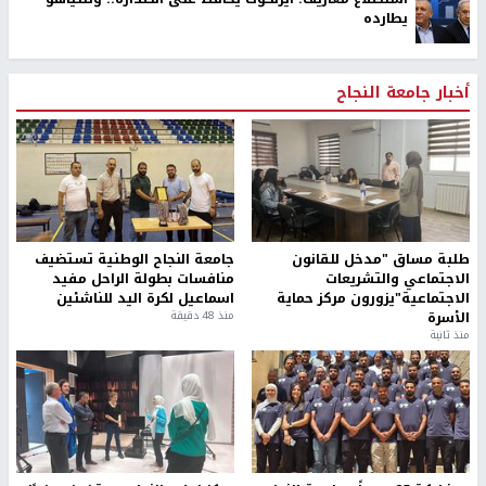
يطارده
أخبار جامعة النجاح
طلبة مساق "مدخل للقانون
جامعة النجاح الوطنية تستضيف
الاجتماعي والتشريعات
منافسات بطولة الراحل مفيد
الاجتماعية"يزورون مركز حماية
اسماعيل لكرة اليد للناشئين
الأسرة
منذ 48 دقيقة
منذ ثانية