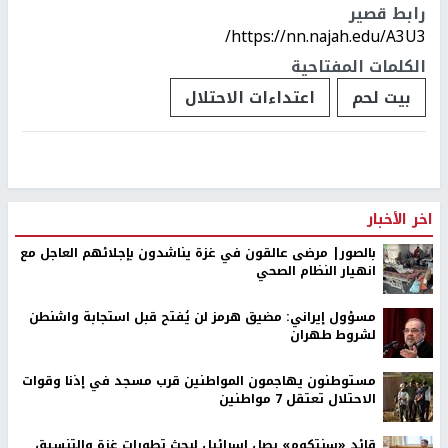
رابط قصير
https://nn.najah.edu/A3U3/
الكلمات المفتاحية
بيت لحم
اعتداءات الاحتلال
اخر الأخبار
بالصور| مرضى عالقون في غزة يناشدون بإجلائهم العاجل مع
انهيار النظام الصحي
مسؤول إيراني: مضيق هرمز لن يُفتح قبل استجابة واشنطن
لشروط طهران
مستوطنون يهاجمون المواطنين قرب مسجد في إذنا وقوات
الاحتلال تعتقل 7 مواطنين
قائد «سنتكوم» يصل إسرائيل لبحث تطورات غزة والتنسيق