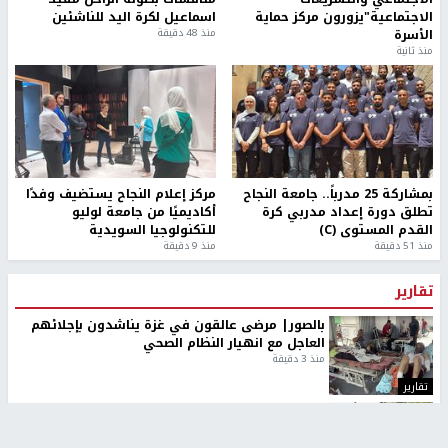
الاجتماعية"يزورون مركز حماية
اسماعيل لكرة اليد للناشئين
الأسرة
منذ 48 دقيقة
منذ ثانية
بمشاركة 25 مدرباً.. جامعة النجاح
مركز إعلام النجاح يستضيف وفدًا
تطلق دورة إعداد مدربي كرة
أكاديميًا من جامعة لوليو
القدم المستوى (C)
للتكنولوجيا السويدية
منذ 51 دقيقة
منذ 9 دقيقة
تقارير
بالصور| مرضى عالقون في غزة يناشدون بإجلائهم
العاجل مع انهيار النظام الصحي
منذ 3 دقيقة
تقارير
" قانون درومي".. بين حق الدفاع عن النفس وواقع
الفلسطينيين تحت الاحتلال
منذ 8 ثواني