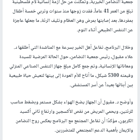
جمعية التضامن الخيرية، وتمكنت من حل أزمة إنسانية لأم فلسطينية
تبلغ من العمر 41 عاماً، فقدت زوجها منذ سنوات وتربي خمسة أطفال
بمفردها، بعد إصابتها بمرض وهن العظام وتليف الرئة، ما جعلها عاجزة
عن التنفس الطبيعي أثناء النوم.
وخلال البرنامج، تفاعل أهل الخير بسرعة مع المناشدة التي أطلقها د.
علاء مقبول، رئيس جمعية التضامن، حول الحالة المرضية للسيدة
ومعاناتها الإنسانية، وتم جمع كامل مبلغ جهاز التنفس الصناعي المنزلي
وقيمته 5300 شيكل، ما أتاح للأم العودة إلى بيتها لتعيش حياة طبيعية
بين أبنائها بعيداً عن أسر المستشفى.
وأوضح د. مقبول أن الجهاز يضخ الهواء بشكل مستمر وبضغط مناسب
للرئتين، ويحمي المريض من نقص الأكسجين وارتفاع ثاني أكسيد
الكربون، مؤكدًا أن تفاعل المجتمع مع البرنامج يعكس روح التضامن
والإيمان بأهمية الدعم المجتمعي للمتضررين.