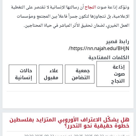
وتؤكد إذاعة صوت
النجاح
أن رسالتها الإنسانية لا تقتصر على التغطية
الإعلامية، بل تتجاوزها لتكون جسراً فاعلاً بين المجتمع ومؤسسات
العمل الخيري، لضمان تحقيق الأثر المباشر في حياة المحتاجين.
رابط قصير
https://nn.najah.edu/BHJN/
الكلمات المفتاحية
إذاعة
جمعية
علاء
حالات
صوت
التضامن
مقبول
إنسانية
النجاح
هل يشكّل الاعتراف الأوروبي المتزايد بفلسطين
خطوة حقيقية نحو التحرر؟