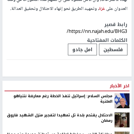
العدوان على
غزة
، وتمهيد الطريق نحو إنهاء الاحتلال وتحقيق العدالة.
رابط قصير
https://nn.najah.edu/BHG3/
الكلمات المفتاحية
فلسطين
امل جادو
اخر الأخبار
مجلس السلام: إسرائيل تنفذ الخطة رغم معارضة نتنياهو
العلنية
الاحتلال يقتحم بلدة تل تمهيدا لتفجير منزل الشهيد فاروق
رمضان