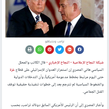
ترامب ونتنياهو
شبكة النجاح الإعلامية -
النجاح الإخباري -
قال الكاتب والمحلل
السياسي هاني المصري إن استمرار العدوان الإسرائيلي على قطاع
غزة
حتى اليوم مرتبط بخطط مدعومة أمريكياً، وأن التدخلات الدولية
والضغوط السياسية لم تترجم بعد إلى خطوات تنفيذية حقيقية توقف
القتل الجماعي.
وأشار المصري إلى أن الرئيس الأمريكي السابق دونالد ترامب، بحسب