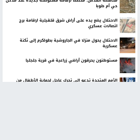
محافظة القدس: مخطط لإقامة مستوطنة جديدة عند مدخل
حي أم طوبا
الاحتلال يضع يده على أراض شرق قلقيلية لإقامة برج
اتصالات عسكري
الاحتلال يحول منزلا في الجاروشية بطولكرم إلى ثكنة
عسكرية
مستوطنون يحرقون أراضي زراعية في قرية جلجليا
الأمم المتحدة تدعو إلى تحرك عاجل لحماية الأطفال من
مخاطر المعلومات على الانترنت
أخبار جامعة النجاح