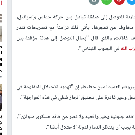
أ
ارية للتوصل إلى صفقة تبادل بين حركة حماس وإسرائيل،
ط مخاوف من تفجرها، يأتي ذلك تزامناً مع تصريحات تنذر
ف غالانت، والذي قال "بحال التوصل إلى هدنة مؤقتة بين
ط
ب الله
في الجنوب اللبناني".
ل
و
ا
ح
من
يروت، العميد أمين حطيط، إن "تهديد الاحتلال للمقاومة في
لفعل وغير قادرة على تحقيق انجاز فعلي في هذه المواجهة".
فه جنونية وغير واقعية ولا تعبر عن قائد عسكري متوازن"،
ج
 يجب أن ينتظر الدمار لدولة الاحتلال أيضا".
د
ال