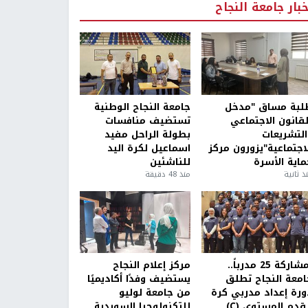
خبار جامعة النجاح
لبة مساق "مدخل
جامعة النجاح الوطنية
لقانون الاجتماعي
تستضيف منافسات
التشريعات
بطولة الراحل مفيد
لاجتماعية"يزورون مركز
اسماعيل لكرة اليد
ماية الأسرة
للناشئين
ذ ثانية
منذ 48 دقيقة
بمشاركة 25 مدرباً..
مركز إعلام النجاح
امعة النجاح تطلق
يستضيف وفدًا أكاديميًا
ورة إعداد مدربي كرة
من جامعة لوليو
قدم المستوى (C)
للتكنولوجيا السويدية