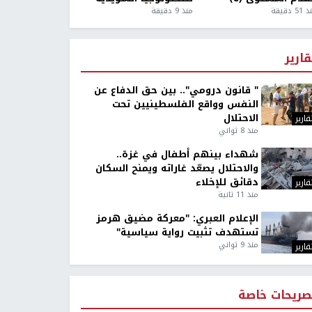
5 دقيقة
منذ 9 دقيقة
قارير
" قانون درومي".. بين حق الدفاع عن
النفس وواقع الفلسطينيين تحت
الاحتلال
قارير
منذ 8 ثواني
شهداء بينهم أطفال في غزة..
والاحتلال يصعّد غاراته ويمنح السكان
دقائق للإخلاء
قارير
منذ 11 ثانية
الإعلام العبري: "معركة مضيق هرمز
تستهدف تثبيت رواية سياسية"
منذ 9 ثواني
قارير
صريحات خاصة