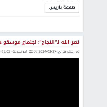
صفقة باريس
نصر الله لـ"النجاح": اجتماع موسكو
تم النشر بتاريخ:
2024-02-27 22:56
اخر تحديث:
2-28 11:41