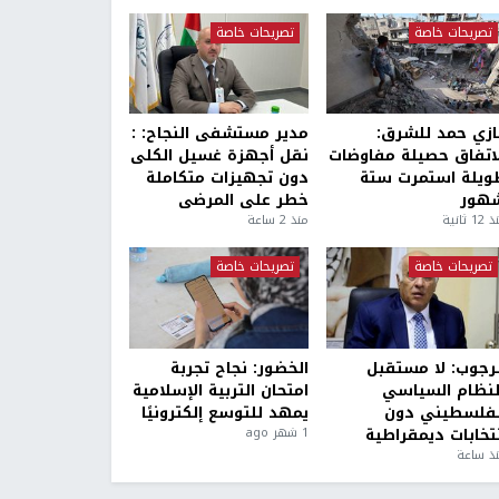
تصريحات خاصة
تصريحات خاصة
ازي حمد للشرق:
مدير مستشفى النجاح: :
لاتفاق حصيلة مفاوضات
نقل أجهزة غسيل الكلى
ويلة استمرت ستة
دون تجهيزات متكاملة
هور
خطر على المرضى
1 ثانية
منذ 2 ساعة
تصريحات خاصة
تصريحات خاصة
لرجوب: لا مستقبل
الخضور: نجاح تجربة
لنظام السياسي
امتحان التربية الإسلامية
لفلسطيني دون
يمهد للتوسع إلكترونيًا
نتخابات ديمقراطية
1 شهر ago
ذ ساعة