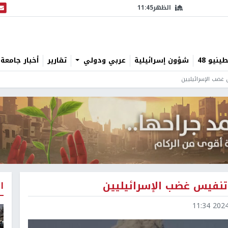
الظهر
11:45
البث
نيو 48
شؤون إسرائيلية
عربي ودولي
تقارير
أخبار جامعة 
س غضب الإسرائيليين
ل تنفيس غضب الإسرائيليين
ا
2024-0