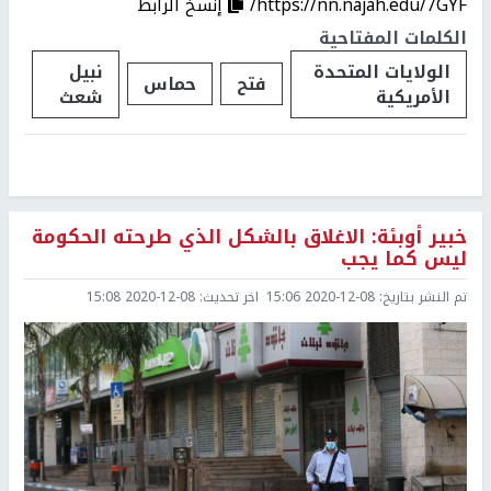
https://nn.najah.edu/7GYF/
إنسخ الرابط
الكلمات المفتاحية
الولايات المتحدة
نبيل
فتح
حماس
الأمريكية
شعث
خبير أوبئة: الاغلاق بالشكل الذي طرحته الحكومة
ليس كما يجب
تم النشر بتاريخ:
2020-12-08 15:06
اخر تحديث:
2020-12-08 15:08