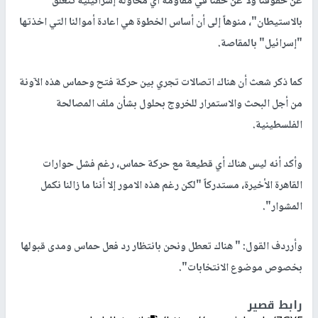
عن حقوقنا ولا عن حقنا في مقاومة أي محاولة إسرائيلية تتعلق
بالاستيطان"، منوهاً إلى أن أساس الخطوة هي اعادة أموالنا التي اخذتها
"إسرائيل" بالمقاصة.
كما ذكر شعث أن هناك اتصالات تجري بين حركة فتح وحماس هذه الآونة
من أجل البحث والاستمرار للخروج بحلول بشأن ملف المصالحة
الفلسطينية.
وأكد أنه ليس هناك أي قطيعة مع حركة حماس، رغم فشل حوارات
القاهرة الأخيرة، مستدركاً "لكن رغم هذه الامور إلا أننا ما زالنا نكمل
المشوار".
وأرردف القول: " هناك تعطل ونحن بانتظار رد فعل حماس ومدى قبولها
بخصوص موضوع الانتخابات".
رابط قصير