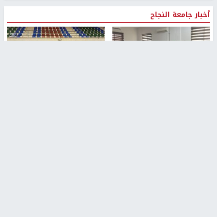
أخبار جامعة النجاح
طلبة مساق "مدخل للقانون
جامعة النجاح الوطنية تستضيف
الاجتماعي والتشريعات
منافسات بطولة الراحل مفيد
الاجتماعية"يزورون مركز حماية
اسماعيل لكرة اليد للناشئين
الأسرة
منذ 48 دقيقة
منذ 5 ثواني
بمشاركة 25 مدرباً.. جامعة النجاح
مركز إعلام النجاح يستضيف وفدًا
تطلق دورة إعداد مدربي كرة
أكاديميًا من جامعة لوليو
القدم المستوى (C)
للتكنولوجيا السويدية