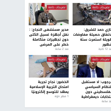
تصريحات خاصة
تصريحات خاصة
ازي حمد للشرق:
مدير مستشفى النجاح: :
لاتفاق حصيلة مفاوضات
نقل أجهزة غسيل الكلى
ويلة استمرت ستة
دون تجهيزات متكاملة
هور
خطر على المرضى
1 ثانية
منذ 2 ساعة
تصريحات خاصة
تصريحات خاصة
لرجوب: لا مستقبل
الخضور: نجاح تجربة
لنظام السياسي
امتحان التربية الإسلامية
لفلسطيني دون
يمهد للتوسع إلكترونيًا
نتخابات ديمقراطية
1 شهر ago
ذ ساعة