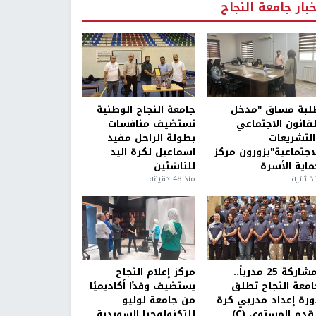
خبار جامعة النجاح
لبة مساق "مدخل
جامعة النجاح الوطنية
لقانون الاجتماعي
تستضيف منافسات
التشريعات
بطولة الراحل مفيد
لاجتماعية"يزورون مركز
اسماعيل لكرة اليد
ماية الأسرة
للناشئين
ذ ثانية
منذ 48 دقيقة
بمشاركة 25 مدرباً..
مركز إعلام النجاح
امعة النجاح تطلق
يستضيف وفدًا أكاديميًا
ورة إعداد مدربي كرة
من جامعة لوليو
قدم المستوى (C)
للتكنولوجيا السويدية