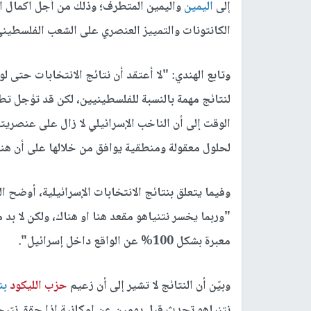
إلى
اليمين
واليمين المتطرف؛ وذلك من أجل اكمال ال
الكانتونات والتمييز العنصري على الشعب الفلسطين
وتابع الهندي: "لا أعتقد أن نتائج الانتخابات حتى لو
لنتائج مهمة بالنسبة للفلسطينيين، لكن قد تؤجل تط
الوقت إلى أن الناخب الإسرائيلي لا زال على عنصري
لحلول معقولة ومنطقية يوافق من خلالها على أن ه
وفيما يتعلق بنتائج الانتخابات الإسرائيلية، أوضح ا
"وربما يخسر نتنياهو مقعد هنا او هناك، ولكن لا بد 
معبرة بشكل 100% عن الواقع داخل إسرائيل".
وبيّن أن النتائج لا تشير إلى أن زعيم
حزب الليكود
بن
نتنياهو تحدث قبل يومين عن إمكانية إذا حقق نت