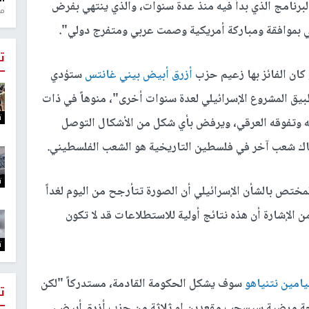
برنامج الذي بدأ فيه منذ عدة سنوات، والذي ينتهي بفرض
منذ 1
ي بموافقة ومباركة أمريكية وصمت عربي ومتفرج دولي".
ت
 كان الفائز بها زعيم حزب
أزرق أبيض
بيني غانتس
ستؤدي
بيق المشروع الإسرائيلي لعدة سنوات أخرى"، منوهاً في ذات
ت
ته وتفوقه العرقي، ويرفض بأي شكل من الأشكال التوصل
ناك شعب آخر في فلسطين التاريخية هو الشعب الفلسطيني.
ت
لمختص بالشأن الإسرائيلي أن الصورة تتأرجح من اليوم لغداً
من الإشارة أن هذه نتائج أولية للاستطلاعات قد لا تكون
ت
يامين نتنياهو
سوف يشكل الحكومة القادمة، مستدركاً "لكن
ت
يجة مرضية سيسحب مقعدين او ثلاثة من حزب أزرق أبيض،