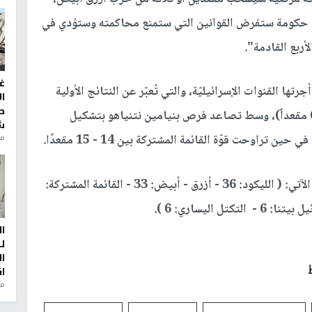
 حكومة ستفرض القوانين التي ستمنع محاكمته وستؤدي في
أربع القادمة".
غ
ها القنوات الإسرائيليّة، والتي تُعبّر عن النتائج الأولية
ا
ط
بـ(60 مقعداً)، وسط تصاعد فرص بنيامين نتنياهو بتشكيل
ش
منذ 2
راوحت قوّة القائمة المشتركة بين 14 - 15 مقعدًا.
ووفق قناة "13" العبرية، فتشير العينات الأولية إلى الآتي: ( الليكود: 36 - أزرق - أبيض: 33 - القائمة المشتركة:
ا
ل
ا
ا
من