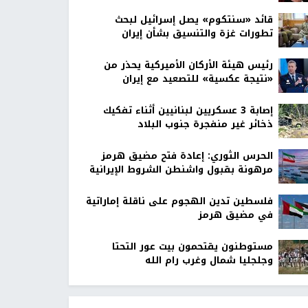
قائد «سنتكوم» يصل إسرائيل لبحث
تطورات غزة والتنسيق بشأن إيران
رئيس هيئة الأركان الأميركية يحذر من
«نتيجة عكسية» للتصعيد مع إيران
إصابة 3 عسكريين لبنانيين أثناء تفكيك
ذخائر غير منفجرة جنوب البلاد
الحرس الثوري: إعادة فتح مضيق هرمز
مرهونة بقبول واشنطن الشروط الإيرانية
فلسطين تدين الهجوم على ناقلة إماراتية
في مضيق هرمز
مستوطنون يقتحمون بيت عور التحتا
وجلجليا شمال وغرب رام الله