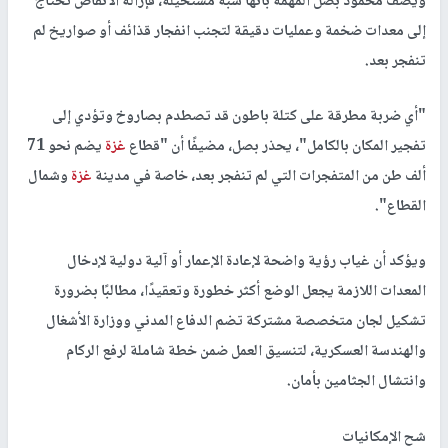
ويصف محمود بصل المهمة بأنها شبه مستحيلة، فإزالة الأنقاض تحتاج
إلى معدات ضخمة وعمليات دقيقة لتجنب انفجار قذائف أو صواريخ لم
تنفجر بعد.
"أي ضربة مطرقة على كتلة باطون قد تصطدم بصاروخ وتؤدي إلى
تفجير المكان بالكامل"، يحذر بصل، مضيفًا أن "قطاع
غزة
يضم نحو 71
ألف طن من المتفجرات التي لم تنفجر بعد، خاصة في مدينة
غزة
وشمال
القطاع".
ويؤكد أن غياب رؤية واضحة لإعادة الإعمار أو آلية دولية لإدخال
المعدات اللازمة يجعل الوضع أكثر خطورة وتعقيدًا، مطالبًا بضرورة
تشكيل لجان متخصصة مشتركة تضم الدفاع المدني ووزارة الأشغال
والهندسة العسكرية، لتنسيق العمل ضمن خطة شاملة لرفع الركام
وانتشال الجثامين بأمان.
شح الإمكانيات