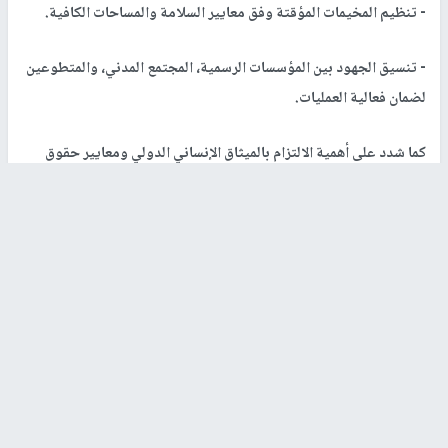
- تنظيم المخيمات المؤقتة وفق معايير السلامة والمساحات الكافية.
- تنسيق الجهود بين المؤسسات الرسمية، المجتمع المدني، والمتطوعين
لضمان فعالية العمليات.
كما شدد على أهمية الالتزام بالميثاق الإنساني الدولي ومعايير حقوق
الإنسان في جميع مراحل التعافي لضمان عدم وقوع أضرار إضافية
للسكان والمرافق الحيوية.
غزة
التي لا تنكسر
رغم حجم الدمار، تبقى
غزة
صامدة، ويدعو البروفيسور الدبيك إلى
تعزيز التعاون الوطني والإقليمي والدولي لضمان إعادة البناء السريع، مع
مراعاة الجوانب البيئية والصحية والاجتماعية. ويؤكد أن برنامج "من
تحت الركام" ليس مجرد سرد لما حدث، بل رحلة لمرافقة أهل
غزة
نحو
التعافي وإعادة البناء بطريقة مستدامة وآمنة.