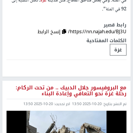
في المئة. وفي بعض مناطق القطاع، مثل مدينة
غزة
، تصل النسبة إلى
92 في المئة".
رابط قصير
https://nn.najah.edu/BJ3U/
إنسخ الرابط
الكلمات المفتاحية
غزة
مع البروفيسور جلال الدبيك .. من تحت الركام:
رحلة غزة نحو التعافي وإعادة البناء
تم النشر بتاريخ:
2025-10-20 13:50
اخر تحديث:
2025-10-20 13:50