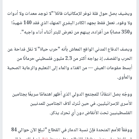
ويضيف بصل حول قلة توفر الإمكانيات قائلاً "لا توجد معدات ولا أدوات
ولا وقود. نعمل فقط بجهد الكادر البشري المنهك الذي فقد 140 شهيدًا
و350 مصابًا من أفراده، بينهم من تعرض للبتر أثناء أداء واجبه".
ويصف الدفاع المدني الواقع المعاش بأنه "حرب حياة" لا تقل فداحة عن
الحرب والقصف، إذ يواجه أكثر من 2.3 مليون فلسطيني حرمانًا من
أبسط مقومات العيش — من الغذاء والماء إلى التعليم والرعاية الصحية
والمأوى.
ووجّه بصل انتقادًا للمجتمع الدولي الذي أظهر اهتمامًا سريعًا بجثامين
الأسرى الإسرائيليين، في حين تُترك آلاف الجثامين للمدنيين
الفلسطينيين تحت الأنقاض دون أي تحرك يذكر.
ووفقاً للأمم المتحدة فإنّ نسبة الدمار في القطاع "تبلغ الآن حوالي 84