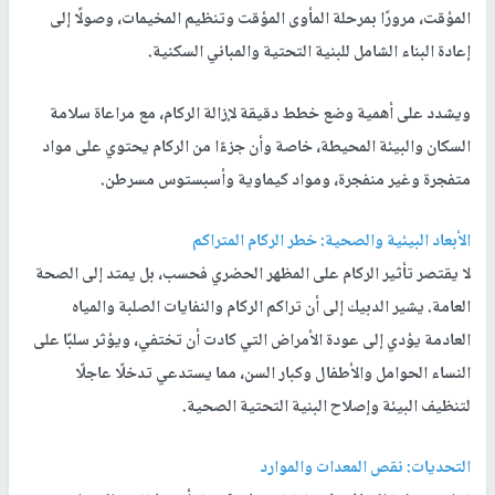
المؤقت، مرورًا بمرحلة المأوى المؤقت وتنظيم المخيمات، وصولًا إلى
إعادة البناء الشامل للبنية التحتية والمباني السكنية.
ويشدد على أهمية وضع خطط دقيقة لإزالة الركام، مع مراعاة سلامة
السكان والبيئة المحيطة، خاصة وأن جزءًا من الركام يحتوي على مواد
متفجرة وغير منفجرة، ومواد كيماوية وأسبستوس مسرطن.
الأبعاد البيئية والصحية: خطر الركام المتراكم
لا يقتصر تأثير الركام على المظهر الحضري فحسب، بل يمتد إلى الصحة
العامة. يشير الدبيك إلى أن تراكم الركام والنفايات الصلبة والمياه
العادمة يؤدي إلى عودة الأمراض التي كادت أن تختفي، ويؤثر سلبًا على
النساء الحوامل والأطفال وكبار السن، مما يستدعي تدخلًا عاجلًا
لتنظيف البيئة وإصلاح البنية التحتية الصحية.
التحديات: نقص المعدات والموارد