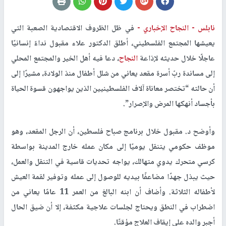
نابلس -
النجاح الإخباري -
في ظل الظروف الاقتصادية الصعبة التي
يعيشها المجتمع الفلسطيني، أطلق الدكتور علاء مقبول نداءً إنسانيًا
عاجلًا خلال حديثه لإذاعة
النجاح
، دعا فيه أهل الخير والمجتمع المحلي
إلى مساندة ربّ أسرة مقعد يعاني من شلل أطفال منذ الولادة، مشيرًا إلى
أن حالته “تختصر معاناة آلاف الفلسطينيين الذين يواجهون قسوة الحياة
بأجساد أنهكها المرض والإصرار”.
وأوضح د. مقبول خلال برنامج صباح فلسطين، أن الرجل المقعد، وهو
موظف حكومي يتنقل يوميًا إلى مكان عمله خارج المدينة بواسطة
كرسي متحرك يدوي متهالك، يواجه تحديات قاسية في التنقل والعمل،
حيث يبذل جهدًا مضاعفًا بيديه للوصول إلى عمله وتوفير لقمة العيش
لأطفاله الثلاثة. وأضاف أن ابنه البالغ من العمر 11 عامًا يعاني من
اضطراب في النطق ويحتاج لجلسات علاجية مكثفة، إلا أن ضيق الحال
أجبر والده على إيقاف العلاج مؤقتًا.