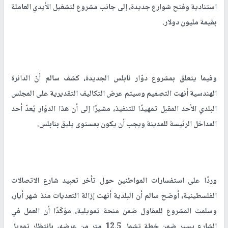
استنادية وفتح شوارع جديدة، إلى جانب مشروع لتشغيل الأيدي العاملة
بقيمة مليون دولار.
وفيما يتعلق بمشروع دوّار نابلس الجديدة، كشف سالم أنّ الدائرة
الهندسية أنهت التصميم وسيتم عرض التكاليف التقديرية على المجلس
البلدي الأحد المقبل تمهيدًا للتنفيذ، مشيرًا إلى أن هذا الدوّار يُعدّ أحد
المداخل الرئيسة للمدينة ويجب أن يكون بمستوى يليق بنابلس.
وردًا على استفسارات المواطنين حول تأخر تعبيد شارع الاتصالات
الفلسطينية، أوضح سالم أن البلدية أنهت إزالة التعديات منذ شهر أيار،
وسلمت المشروع للمقاول ضمن منحة تمويلية، مؤكّدًا أن العمل في
الشارع يسير ضمن خطة تشمل 12.5 متر من عرضه، بانتظار تمويل