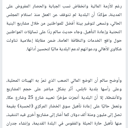
رغم الأزمة المالية وانخفاض نسب الجباية والحصار المفروض على
المدينة، مؤكدًا أن البلدية لم تتوقف عن العمل منذ استلام المجلس
الحالي، وتسعى لتوفير بيئة أفضل للمواطنين من خلال مشاريع البنية
التحتية وإعادة التأهيل. وجاء حديث سالم ردًا على تساؤلات المواطنين
حول واقع الخدمات والنظافة العامة، ضمن مقابلة إعلامية تناولت
شكاوى الأهالي ودعواتهم لدعم البلدية ماليًا لتحسين أدائها.
وأوضح سالم أن الوضع المالي الصعب الذي تمرّ به الهيئات المحلية،
وعلى رأسها بلدية نابلس، أثّر بشكل مباشر على حجم المشاريع
والأنشطة، إلا أنّ البلدية أنجزت مؤخرًا تعبيد شارع 25 وشارع عكا،
وتعمل حاليًا على إعادة تأهيل سوق الخضار المركزي (الحسبة) بقيمة
تصل إلى مليون ومئة ألف دولار. كما أشار إلى مشاريع أخرى قيد التنفيذ،
منها تأهيل حارة الحبلة والفقوس في البلدة القديمة، وإنشاء جدران