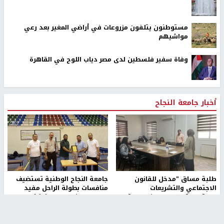
مستوطنون يتلفون مزروعات في أراضي المغير بعد رعي
مواشيهم
وفاة سفير فلسطين لدى مصر دياب اللوح في القاهرة
أخبار جامعة النجاح
طلبة مساق "مدخل للقانون
جامعة النجاح الوطنية تستضيف
الاجتماعي والتشريعات
منافسات بطولة الراحل مفيد
الاجتماعية"يزورون مركز حماية
اسماعيل لكرة اليد للناشئين
الأسرة
منذ 48 دقيقة
منذ 5 ثواني