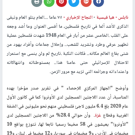
نابلس -
هيا قيسية
-
النجاح الإخباري -
٧٥ عاما ...العام يتلو العام وتبقى
الذكرى الأشد ألما في تاريخ فلسطين، ما أقسى العنوان وما أشد وجعه
على القلب
.
الخامس عشر من أيار في العام 1948 شهدت فلسطين عملية
تطهير عرقي وطرد وتشريد للشعب.. وإحلال جماعات وأفراد يهود من
شتى بقاع العالم مكانه.. فكانت النكبة
.
تاريخ لم ولن ينسى مع استمرار
الاحتلال الإسرائيلي حتى عامنا هذا.. بمستوطناته وانتهاكاته
واعتداءاته وجرائمه التي تزيد مع مرور الزمن.
وأوضح "الجهاز المركزي للإحصاء " في تقرير صدر
مؤخرا بهده
المناسبة، أن عدد اللاجئين المسجلين لدى الأونروا كما في كانون الأول
عام 2020 بلغ 6.4 مليون لاجئ فلسطيني منهم نحو مليونين في الضفة
الغربية وقطاع
غزة
. وأن حوالي 28.4% من اللاجئين المسجلين لدى
"الأونروا" يعيشون في 58 مخيما رسميا تابعا لها، تتوزع بواقع 10
مخيمات في الأردن، و9 مخيمات في سوريا، و12 مخيما في لبنان، و19