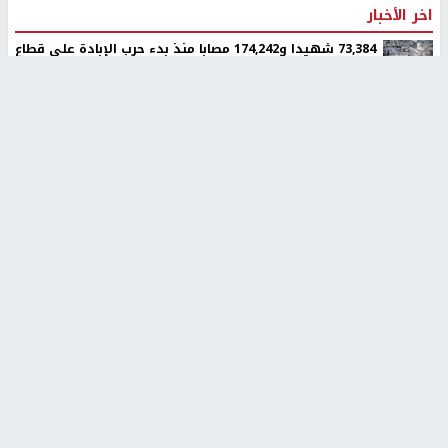
اخر الأخبار
73,384 شهيدا و174,242 مصابا منذ بدء حرب الإبادة على قطاع
غزة
الولايات المتحدة تضغط على اسرائيل لوقف إطلاق نار لمدة
أسبوعين في غزة
تقرير: رموز متطرفة في المستوطنات تحرض على ارتكاب جرائم
بحق الفلسطينيين
مستوطنون إرهابيون يهاجمون منزلا ويقتحمون مناطق في
بيت لحم
قوات الاحتلال تجري تحقيقات ميدانية مع عشرات المواطنين
في يعبد جنوب غرب جنين
اليونيسف توقف موظفا رفيعا بتهمة التجسس لصالح إسرائيل
الاحتلال يواصل تجريف أراضٍ في سنجل شمال رام الله لصالح