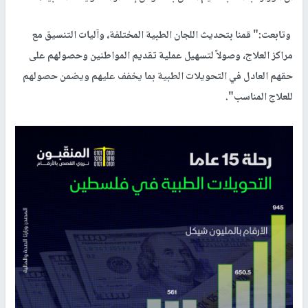
وتابعت:" قمنا بتحديث اللجان الطبية المختلفة، وآليات التنسيق مع
مراكز العلاج، وصولاً لتسهيل عملية تقديم المواطنين وحصولهم على
حقهم العادل في التحويلات الطبية بما يخفف عليهم ويضمن حصولهم
للعلاج المناسب".