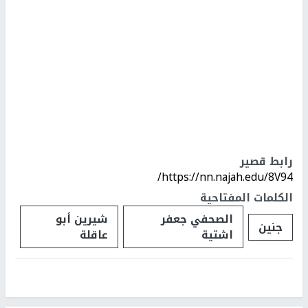
رابط قصير
https://nn.najah.edu/8V94/
الكلمات المفتاحية
الصحفي جعفر
شيرين أبو
جنين
اشتية
عاقلة