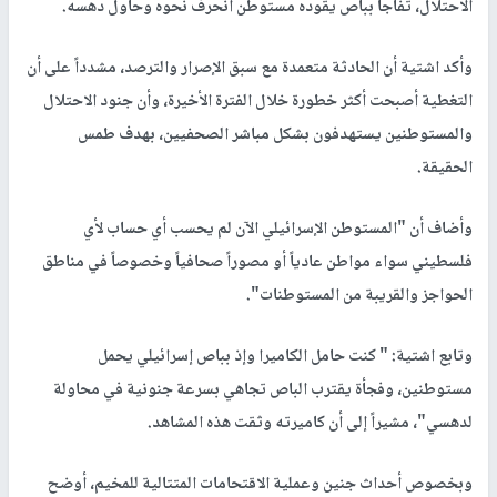
الاحتلال، تفاجأ بباص يقوده مستوطن انحرف نحوه وحاول دهسه.
وأكد اشتية أن الحادثة متعمدة مع سبق الإصرار والترصد، مشدداً على أن
التغطية أصبحت أكثر خطورة خلال الفترة الأخيرة، وأن جنود الاحتلال
والمستوطنين يستهدفون بشكل مباشر الصحفيين، بهدف طمس
الحقيقة.
وأضاف أن "المستوطن الإسرائيلي الآن لم يحسب أي حساب لأي
فلسطيني سواء مواطن عادياً أو مصوراً صحافياً وخصوصاً في مناطق
الحواجز والقريبة من المستوطنات".
وتابع اشتية: " كنت حامل الكاميرا وإذ بباص إسرائيلي يحمل
مستوطنين، وفجأة يقترب الباص تجاهي بسرعة جنونية في محاولة
لدهسي"، مشيراً إلى أن كاميرته وثقت هذه المشاهد.
وبخصوص أحداث جنين وعملية الاقتحامات المتتالية للمخيم، أوضح