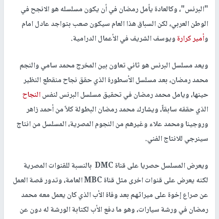
"البرنس"، وكالعادة يأمل رمضان في أن يكون مسلسله هو الانجح في
الوطن العربي، لكن السباق هذا العام سيكون صعب بتواجد عادل امام
و
أمير كرارة
ويوسف الشريف في الأعمال الدرامية.
ويعد مسلسل البرنس هو ثاني تعاون بين المخرج محمد سامي والنجم
محمد رمضان، بعد مسلسل الأسطورة الذي حقق نجاح منقطع النظير
حينها، ويامل محمد رمضان في تحقيق مسلسل البرنس لنفس
النجاح
الذي حققه سابقاً، ويشارك محمد رمضان البطولة كلاً من أحمد زاهر
وروجينا ومحمد علاء وغيرهم من النجوم المصرية، المسلسل من انتاج
سينرجي للانتاج الفني.
ويعرض المسلسل حصريا على قناة DMC بالنسبة للقنوات المصرية
لكنه يعرض على قنوات اخرى مثل قناة MBC العامة، وتدور قصة العمل
عن صراع إخوة على ميراثهم بعد وفاة الأب الذي كان يعمل معه محمد
رمضان في ورشة سيارات، وهو ما دفع الأب لكتابة الورشة له دون عن