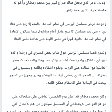
اولاده، الامر الذي يجعل هناك صراع كبير بين محمد رمضان وأخوانه
خاصة اخيه الكبير أحمد زاهر.
وموعد عرض مسلسل البرنس في تمام الساعة الثامنة إلا ربع على قناة
دي ام سي بعد مسلسل الزعيم عادل أمام مباشرة، فيما ستكون الإعادة
في تمام الساعة الثانية فجراً في نفس الليلة على شاشة نفس القناة.
وتدور قصة مسلسل البرنس حول شاب يعمل كمسري في ورشة والده
دون أي مشاكل، ولديه ست أشقاء، ولكن بعد وفاة والده تحدث بعض
العائلية مع اشقاءه على الورث، ويقوم اشقاءه بظلمه ويتسببون في
دخوله إلى السجن الذي يقضي فيه بعد الوقت، وحين يخرج من السجن
يبحث في البداية على الانتقام ممكن ظلمه.
وكان محمد رمضان قد اعلن يوم الخميس الماضي على صفحاته على
مواقع التواصل الإجتماعي أن المسلسل سيكون من أهم الأعمال التي
قدمها، وكان محمد رمضان قد انتهى مع المخرج محمد سامي من تصوير