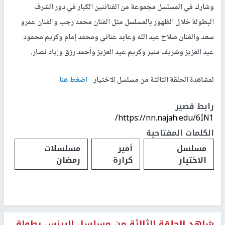
وشارك في المسلسل مجموعة من الفناننين الكبار في دور الشرف
البطولة خلال الظهور بالمسلسل مثل الفنان محمد رجب والفنان عمرو
سعد والفنان صلاح عبد الله وعابد عناني ومحمد إمام وكريم محمود
عبد العزيز وشريف منير وكريم عبد العزيز وأحمد رزق وإياد نصار.
لمشاهدة الحلقة الثالثة من مسلسل الاختيار
اضغط هنا
رابط قصير
https://nn.najah.edu/6IN1/
الكلمات المفتاحية
مسلسل
أمير
مسلسلات
الاختيار
كرارة
رمضان
شاهد الحلقة الثالثة من مسلسل البرنس بطولة