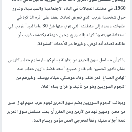
1960، في مختلف المجالات في البلاد الاجتماعية والسياسية، وتدور
حول شخصية غريب الذي تعرض لحادث يفقد على اثره الذاكرة في
طفولته ويعود إلى منطقته التي هرب منها قبل 30 عاما ليبدأ غريب في
استعادة هويته وذاكرته بالتدريج، وحين عودته يكتشف غريب أن
عائلته تعتقد أنه توفي، وغيرها من الأحداث المشوقة.
يذكر أن مسلسل سوق الحرير من بطولة بسام كوسا، سلوم حداد، كاريس
بشار، نادين تحسين بك، فادي صبيح، أسعد فضة، دارين حداد، عبد
الهادي الصباغ، قمر خلف، وفاء موصللي، ميلاد يوسف، وغيرهم من
النجوم السوريين وهو من تأليف وإخراج بسام الملا.
وبجانب النجوم السوريين بضم سوق الحرير نجوم عرب منهم نهال عنبر
من مصر، وسهير فهد من الأردن ومن المقرر أن يمتد مسلسل سوق الحرير
لعدة أجزاء مقبلة وفقاً لمخرجي العمل مؤمن وبسام الملا.