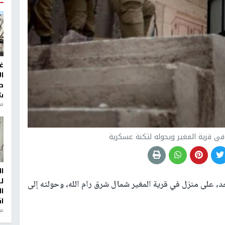
غ
ا
ط
ش
منذ 2
في قرية المغير ويحوله لثكنة عسكرية
ا
ل
د، على منزل في قرية المغير شمال شرق رام الله، وحولته إلى
ا
ا
من