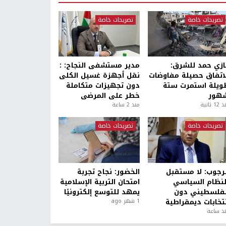
تصريحات خاصة
تصريحات خاصة
ازي حمد للشرق:
مدير مستشفى النجاح: :
لاتفاق حصيلة مفاوضات
نقل أجهزة غسيل الكلى
ويلة استمرت ستة
دون تجهيزات متكاملة
هور
خطر على المرضى
1 ثانية
منذ 2 ساعة
تصريحات خاصة
تصريحات خاصة
لرجوب: لا مستقبل
الخضور: نجاح تجربة
لنظام السياسي
امتحان التربية الإسلامية
لفلسطيني دون
يمهد للتوسع إلكترونيًا
نتخابات ديمقراطية
1 شهر ago
ذ ساعة