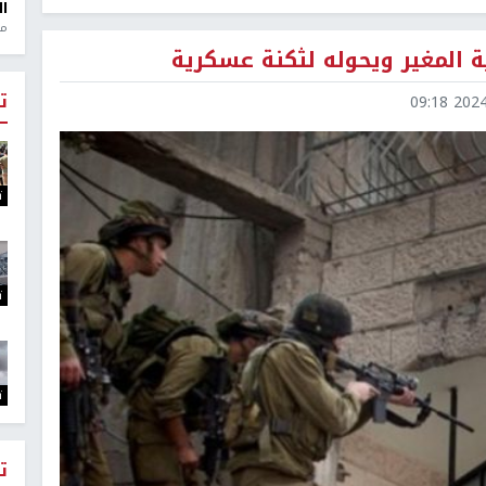
ال
منذ 1
 المغير ويحوله لثكنة عسكرية
ت
2024-1
ت
ت
ت
ت