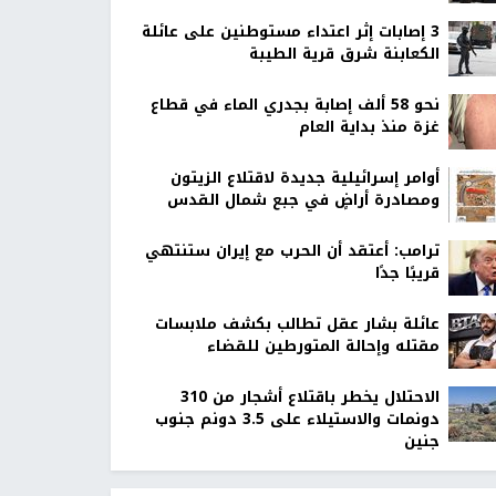
‏3 إصابات إثر اعتداء مستوطنين على عائلة
الكعابنة شرق قرية الطيبة
نحو 58 ألف إصابة بجدري الماء في قطاع
غزة منذ بداية العام
أوامر إسرائيلية جديدة لاقتلاع الزيتون
ومصادرة أراضٍ في جبع شمال القدس
ترامب: أعتقد أن الحرب مع إيران ستنتهي
قريبًا جدًا
عائلة بشار عقل تطالب بكشف ملابسات
مقتله وإحالة المتورطين للقضاء
الاحتلال يخطر باقتلاع أشجار من 310
دونمات والاستيلاء على 3.5 دونم جنوب
جنين