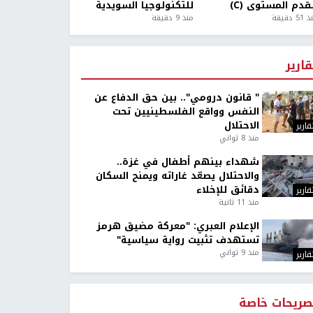
قدم المستوى (C)
للتكنولوجيا السويدية
5 دقيقة
منذ 9 دقيقة
قارير
" قانون درومي".. بين حق الدفاع عن
النفس وواقع الفلسطينيين تحت
الاحتلال
قارير
منذ 8 ثواني
شهداء بينهم أطفال في غزة..
والاحتلال يصعّد غاراته ويمنح السكان
دقائق للإخلاء
قارير
منذ 11 ثانية
الإعلام العبري: "معركة مضيق هرمز
تستهدف تثبيت رواية سياسية"
منذ 9 ثواني
قارير
صريحات خاصة