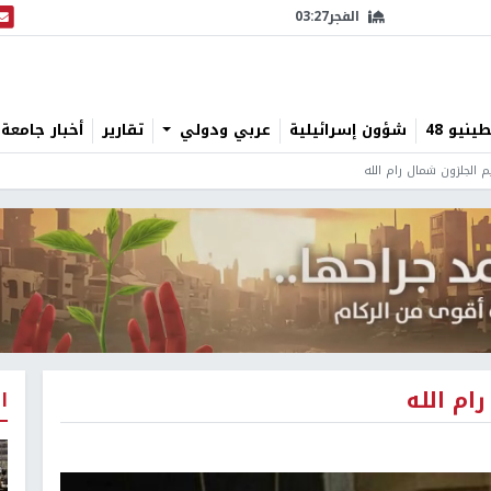
الفجر
03:27
البث
نيو 48
شؤون إسرائيلية
عربي ودولي
تقارير
أخبار جامعة 
م الجلزون شمال رام الله
ام الله
ا