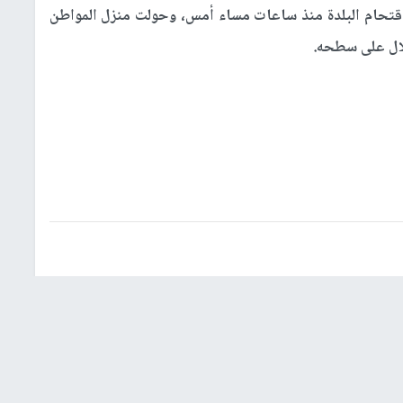
اقتحام البلدة منذ ساعات مساء أمس، وحولت منزل المواطن
لال على سطحه.
شؤون إسرائيلية
عربي ودولي
إشترك بالنشرة الإخبارية
البريد الإلكتروني
النجاح