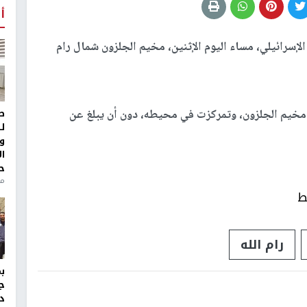
أ
إسرائيلي، مساء اليوم الإثنين، مخيم الجلزون شمال رام
مخيم الجلزون، وتمركزت في محيطه، دون أن يبلغ عن
ط
ل
و
ا
ح
من
ط
رام الله
ج
د