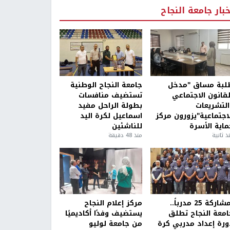
خبار جامعة النجاح
لبة مساق "مدخل
جامعة النجاح الوطنية
لقانون الاجتماعي
تستضيف منافسات
التشريعات
بطولة الراحل مفيد
لاجتماعية"يزورون مركز
اسماعيل لكرة اليد
ماية الأسرة
للناشئين
ذ ثانية
منذ 48 دقيقة
بمشاركة 25 مدرباً..
مركز إعلام النجاح
امعة النجاح تطلق
يستضيف وفدًا أكاديميًا
ورة إعداد مدربي كرة
من جامعة لوليو