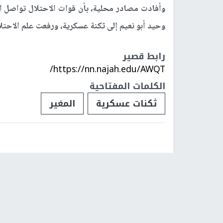
وأفادت مصادر محلية، بأن قوات الاحتلال تواصل 
وحيد أبو نعيم إلى ثكنة عسكرية، ورفعت علم الاحت
رابط قصير
https://nn.najah.edu/AWQT/
الكلمات المفتاحية
ثكنات عسكرية
المغير
فلسطينيات
فلسطينيو 48
تقارير
أخبار جامعة 