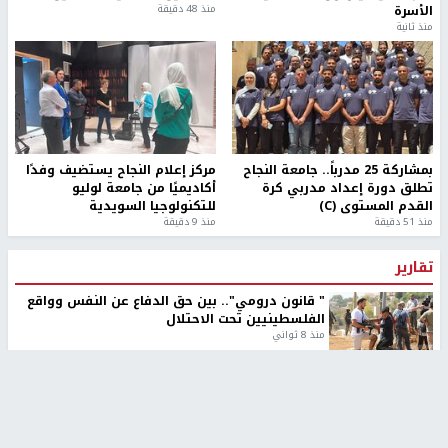
الأسرة
منذ 48 دقيقة
منذ ثانية
بمشاركة 25 مدرباً.. جامعة النجاح
مركز إعلام النجاح يستضيف وفدًا
تطلق دورة إعداد مدربي كرة
أكاديميًا من جامعة لوليو
القدم المستوى (C)
للتكنولوجيا السويدية
منذ 51 دقيقة
منذ 9 دقيقة
تقارير
" قانون درومي".. بين حق الدفاع عن النفس وواقع
الفلسطينيين تحت الاحتلال
منذ 8 ثواني
تقارير
شهداء بينهم أطفال في غزة.. والاحتلال يصعّد
غاراته ويمنح السكان دقائق للإخلاء
منذ 11 ثانية
تقارير