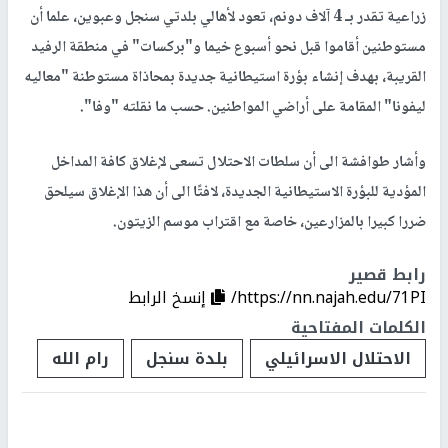
زراعية تقدر بـ 4 آلاف دونم، تعود لأهالي بلدتي سنجل وعبوين، علما أن
مستوطنين أقاموا قبل نحو أسبوع خيما و"بركسات" في منطقة الرفيد
القريبة، بهدف إنشاء بؤرة استيطانية جديدة بمحاذاة مستوطنة "معاليه
ليفونا" المقامة على أراضي المواطنين. حسب ما نقلته "وفا".
وأشار طوافشة الى أن سلطات الاحتلال تسعى لإغلاق كافة المداخل
المؤدية للبؤرة الاستيطانية الجديدة، لافتًا الى أن هذا الإغلاق سيلحق
ضررا كبيرا بالمزارعين، خاصة مع اقتراب موسم الزيتون.
رابط قصير
https://nn.najah.edu/71PI/
إنسخ الرابط
الكلمات المفتاحية
الاحتلال الاسرائيلي
بلدة سنجل
رام الله