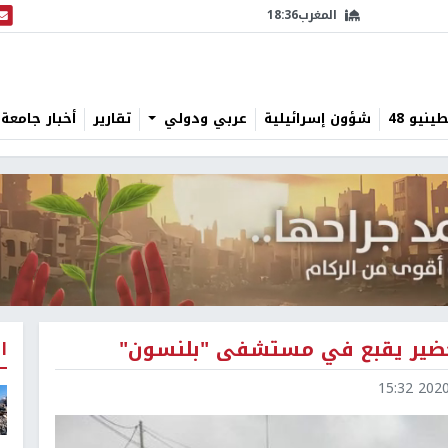
المغرب
18:36
البث
نيو 48
شؤون إسرائيلية
عربي ودولي
تقارير
أخبار جامعة 
 خضير يقبع في مستشفى "بلنسون"
ا
2020-0