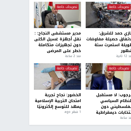
تصريحات خاصة
تصريحات خاصة
ازي حمد للشرق:
مدير مستشفى النجاح: :
لاتفاق حصيلة مفاوضات
نقل أجهزة غسيل الكلى
ويلة استمرت ستة
دون تجهيزات متكاملة
هور
خطر على المرضى
1 ثانية
منذ 2 ساعة
تصريحات خاصة
تصريحات خاصة
لرجوب: لا مستقبل
الخضور: نجاح تجربة
لنظام السياسي
امتحان التربية الإسلامية
لفلسطيني دون
يمهد للتوسع إلكترونيًا
نتخابات ديمقراطية
1 شهر ago
ذ ساعة