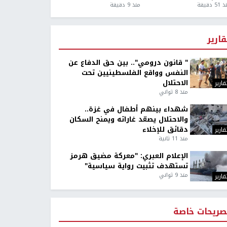
5 دقيقة
منذ 9 دقيقة
قارير
" قانون درومي".. بين حق الدفاع عن
النفس وواقع الفلسطينيين تحت
الاحتلال
قارير
منذ 8 ثواني
شهداء بينهم أطفال في غزة..
والاحتلال يصعّد غاراته ويمنح السكان
دقائق للإخلاء
قارير
منذ 11 ثانية
الإعلام العبري: "معركة مضيق هرمز
تستهدف تثبيت رواية سياسية"
منذ 9 ثواني
قارير
صريحات خاصة