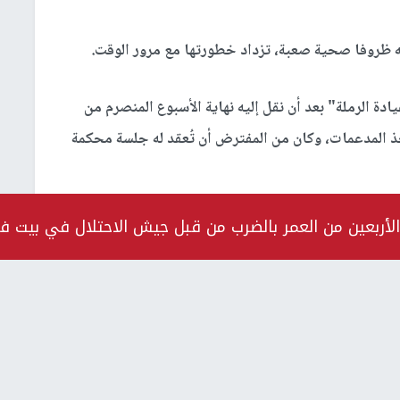
جه ظروفا صحية صعبة، تزداد خطورتها مع مرور الوقت.
دة الرملة" بعد أن نقل إليه نهاية الأسبوع المنصرم من
ذ المدعمات، وكان من المفترض أن تُعقد له جلسة محكمة
الأربعين من العمر بالضرب من قبل جيش الاحتلال في بيت ف
من بلدة سيلة الظهر في جنين، قد تعرض للاعتقال عدة مرات كانت أول مرة
وأعاد الاحتلال اعتقاله في تاريخ 27 تموز/ يوليو 2020، وجرى تحويله إلى الاعتقال الإداري لمدة أربعة أشهر،