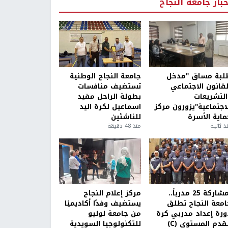
خبار جامعة النجاح
لبة مساق "مدخل
جامعة النجاح الوطنية
لقانون الاجتماعي
تستضيف منافسات
التشريعات
بطولة الراحل مفيد
لاجتماعية"يزورون مركز
اسماعيل لكرة اليد
ماية الأسرة
للناشئين
ذ ثانية
منذ 48 دقيقة
بمشاركة 25 مدرباً..
مركز إعلام النجاح
امعة النجاح تطلق
يستضيف وفدًا أكاديميًا
ورة إعداد مدربي كرة
من جامعة لوليو
قدم المستوى (C)
للتكنولوجيا السويدية