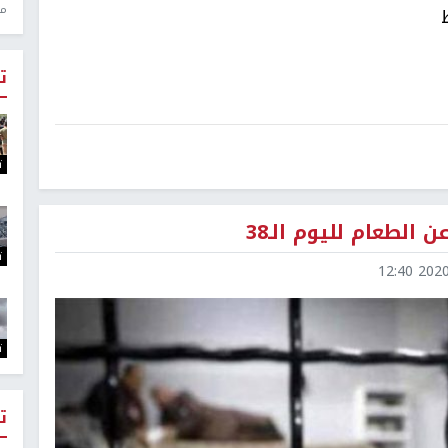
منذ 1
ت
ت
الطعام لليوم الـ38
ت
2020-0
ت
ت