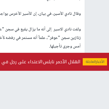
وقال نادي الأسير، في بيان، إن الأسير الأخرس يوا
ولفت نادي الاسير إلى أنه ما يزال يقبع في سجن "عيا
زنازين سجن "عوفر"، علماً أنه مستمر في رفضه لأخ
أمس وجرى تأجيلها.
الهلال الأحمر نابلس:الاعتداء على رجل في 
وأشار إلى أن الأخرس (49 عاما) 
عام 1989، واعتقل للمرة الثانية عام 2004، ثم أُعيد اعتقاله عام 2009، وفي عام 2018.
جرى تثبيتها لاحقاً.