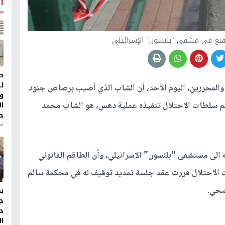
أ
يقبع في مشفى "بلنسون" الإسرائيلي
ط
ل
والمحررين، اليوم الأحد، أن الشاب الذي أصيب برصاص جنود
و
عم سلطات الاحتلال تنفيذه عملية دهس، هو الشاب محمد
ا
ح
من
 الى مستشفى "بلنسون" الإسرائيلي، وأن الطاقم القانوني
 الاحتلال قررت عقد جلسة تمديد توقيف له في محكمة سالم
صحي.
ج
د
ال