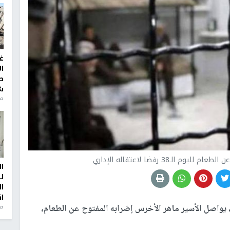
غ
ا
ط
ش
منذ 2
الـ38 رفضا لاعتقاله الإداري
ا
ل
ا
ا
ى التوالي، يواصل الأسير ماهر الأخرس إضرابه المفتوح عن الطعام،
من